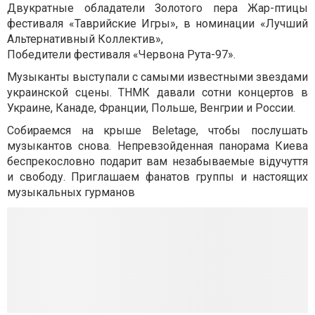
Двукратные обладатели Золотого пера Жар-птицы
фестиваля «Таврийские Игры», в номинации «Лучший
Альтернативный Коллектив»,
Победители фестиваля «Червона Рута-97».
Музыканты выступали с самыми известными звездами
украинской сцены. ТНМК давали сотни концертов в
Украине, Канаде, Франции, Польше, Венгрии и России.
Собираемся на крыше Beletage, чтобы послушать
музыкантов снова. Непревзойденная панорама Киева
беспрекословно подарит вам незабываемые відучуття
и свободу. Приглашаем фанатов группы и настоящих
музыкальных гурманов