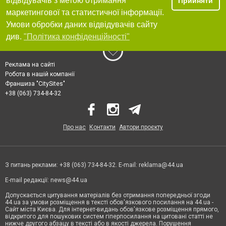
відвідувачів з метою отримання
Прийняти
маркетингової та статистичної інформації.
Умови обробки даних відвідувачів сайту
див.
"Політика конфіденційності"
Реклама на сайті
Робота в нашій компанії
Франшиза "CitySites"
+38 (063) 734-84-32
Про нас
Контакти
Автори проєкту
З питань реклами: +38 (063) 734-84-32. E-mail:
reklama@44.ua
E-mail редакції:
news@44.ua
Допускається цитування матеріалів без отримання попередньої згоди
44.ua за умови розміщення в тексті обов'язкового посилання на 44.ua -
Сайт міста Києва. Для інтернет-видань обов'язкове розміщення прямого,
відкритого для пошукових систем гіперпосилання на цитовані статті не
нижче другого абзацу в тексті або в якості джерела. Порушення