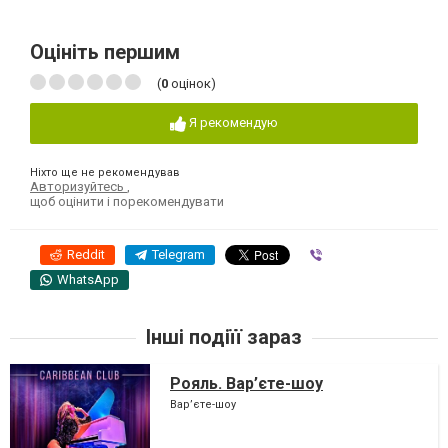
Оцініть першим
(
0
оцінок)
Я рекомендую
Ніхто ще не рекомендував
Авторизуйтесь
,
щоб оцінити і порекомендувати
Reddit
Telegram
Viber
WhatsApp
Інші подіїї зараз
Рояль. Вар’єте-шоу
Вар’єте-шоу