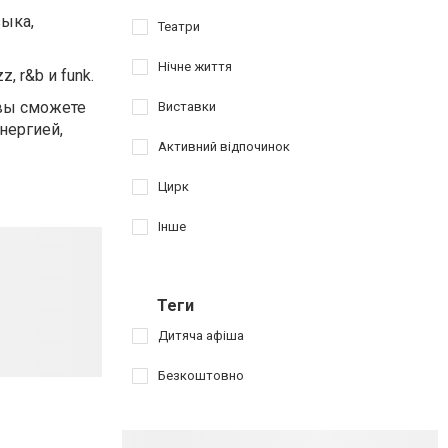
зыка,
Театри
Нічне життя
 r&b и funk.
 вы сможете
Виставки
нергией,
Активний відпочинок
Цирк
Інше
Теги
Дитяча афіша
Безкоштовно