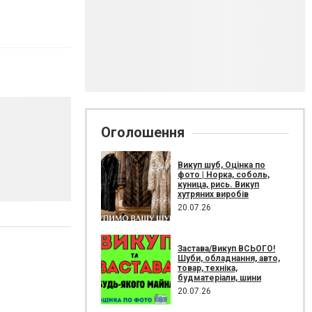
Оголошення
Викуп шуб, Оцінка по
фото | Норка, соболь,
куница, рись. Викуп
хутряних виробів
20.07.26
Застава/Викуп ВСЬОГО!
Шуби, обладнання, авто,
товар, техніка,
будматеріали, шини
20.07.26