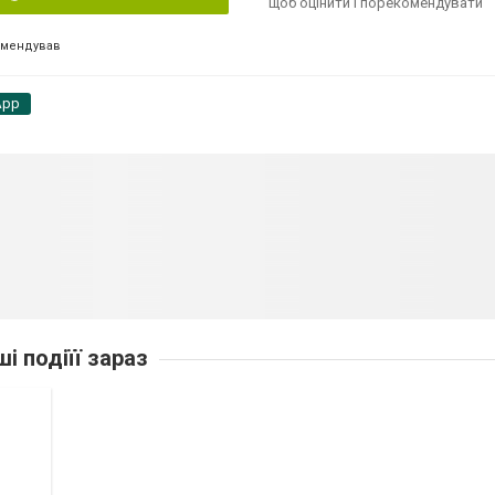
щоб оцінити і порекомендувати
омендував
App
ші подіїї зараз