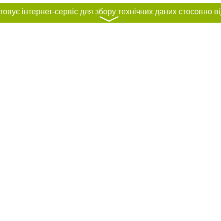
〉
нас :
и
Автори проєкту
ування матеріалів без отримання попередньої згоди 44.ua за умови розміщен
силання на 44.ua - Сайт міста Києва. Для інтернет-видань обов'язкове розмі
шукових систем гіперпосилання на цитовані статті не нижче другого абзацу в
Порушення виняткових прав переслідується Законом.
ками "Новини компаній", "Промо", "Партнерський матеріал", "Партнерський спе
", "Пресреліз", "PR", "Офіційно", "Політична реклама" публікуються на правах 