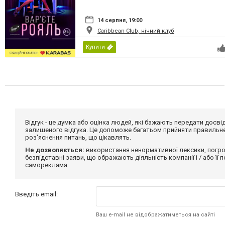
14 серпня, 19:00
Caribbean Club, нічний клуб
Купити
Відгук - це думка або оцінка людей, які бажають передати дос
залишеного відгука. Це допоможе багатьом прийняти правильне 
роз'яснення питань, що цікавлять.
Не дозволяється:
використання ненормативної лексики, погро
безпідставні заяви, що ображають діяльність компанії і / або її
самореклама.
Введіть email:
Ваш e-mail не відображатиметься на сайті