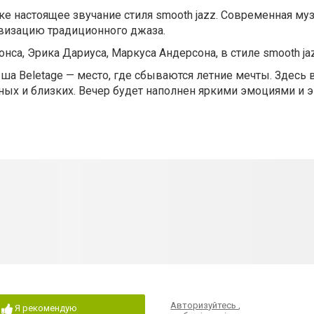
ке настоящее звучание стиля smooth jazz. Современная му
визацию традиционного джаза.
, Эрика Дариуса, Маркуса Андерсона, в стиле smooth jazz,
ша Beletage — место, где сбываются летние мечты. Здесь
ных и близких. Вечер будет наполнен яркими эмоциями и э
Авторизуйтесь
,
Я рекомендую