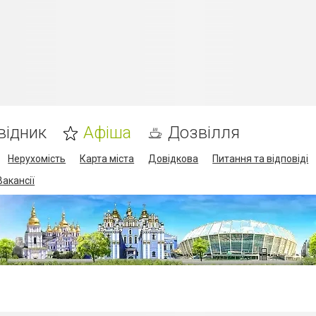
відник
Афіша
Дозвілля
Нерухомість
Карта міста
Довідкова
Питання та відповіді
Вакансії