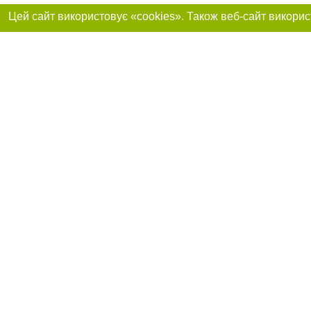
Реклама на сайті
Приєднуйтесь до 
Робота в нашій компанії
Франшиза "CitySites"
Про нас
Контакт
+38 (063) 734-84-32
З питань реклами: +38 (063) 734-84-32. E-mail:
Допускається цит
reklama@44.ua
обов'язкового по
відкритого для по
якості джерела. 
E-mail редакції:
news@44.ua
Матеріали з плаш
"Політичні новини