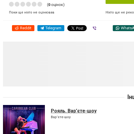
(
0
оцінок)
Ніхто ще не рек
Поки ще ніхто не оцінював
Reddit
Telegram
Viber
Whats
Ін
Рояль. Вар’єте-шоу
Вар’єте-шоу