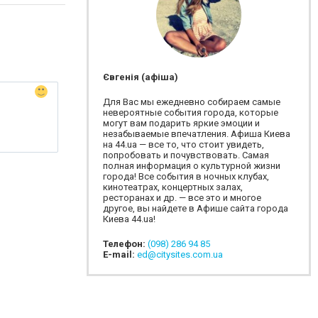
Євгенія (афіша)
Для Вас мы ежедневно собираем самые
невероятные события города, которые
могут вам подарить яркие эмоции и
незабываемые впечатления. Афиша Киева
на 44.ua — все то, что стоит увидеть,
попробовать и почувствовать. Самая
полная информация о культурной жизни
города! Все события в ночных клубах,
кинотеатрах, концертных залах,
ресторанах и др. — все это и многое
другое, вы найдете в Афише сайта города
Киева 44.ua!
Телефон:
(098) 286 94 85
E-mail:
ed@citysites.com.ua