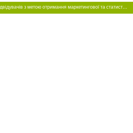
Цей сайт використовує «cookies». Також веб-сайт використовує інтернет-сервіс для збору технічних даних стосовно відвідувачів з метою отримання маркетингової та статистичної інформації. Умови обробки даних відвідувачів сайту див.
ня в тексті
щення прямого,
 тексті або в
цпроєкт",
реклами.