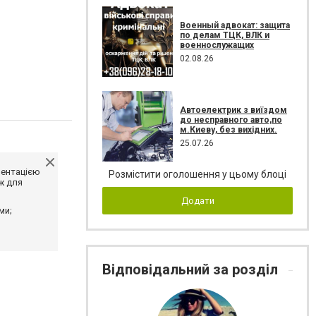
Военный адвокат: защита
по делам ТЦК, ВЛК и
военнослужащих
02.08.26
Автоелектрик з виїздом
до несправного авто,по
м.Киеву, без вихідних.
25.07.26
ментацією
Розмістити оголошення у цьому блоці
ж для
Додати
ми;
Відповідальний за розділ