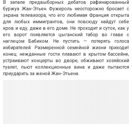
В запале предвыборных дебатов рафинированный
буржуа Жан-Этьен Фужероль неосторожно бросает с
экрана телевизора, что его любимая Франция открыта
для любых иммигрантов, они повсюду найдут себе
кров и еду, даже в его доме. Не проходит и суток, как у
его ворот появляется цыганский табор во главе с
наглецом Бабиком. Не пустить — потерять голоса
избирателей. Размеренной семейной жизни приходит
конец: нежданные гости плавают в крытом бассейне,
устраивают концерты во дворе, обживают хозяйский
туалет, пьют коллекционные вина и даже пытаются
приударить за женой Жан-Этьена.