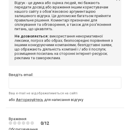
Відгук - це думка або оцінка людей, які бажають
передати досвід або враження іншим користувачам
нашого сайту з обов'язковою аргументацією
залишеного відгука. Це допоможе багатьом прийняти
правильне рішення. Коментарі призначені для
спілкування та обговорення, а також для роз'яснення
питань, що цікавлять.
Не дозволяється:
використання ненормативної
лексики, погроз або образ; безпосереднє порівняння з
іншими конкуруючими компаніями; безпідставні заяви,
що ображають діяльність компанії і / або її послуги;
розміщення посилань на сторонні інтернет-ресурси;
реклама та самореклама.
Введіть email:
Ваш e-mail не відображатиметься на сайті
або
Авторизуйтесь
для написання відгуку
Враження
0/12
Обслуговування