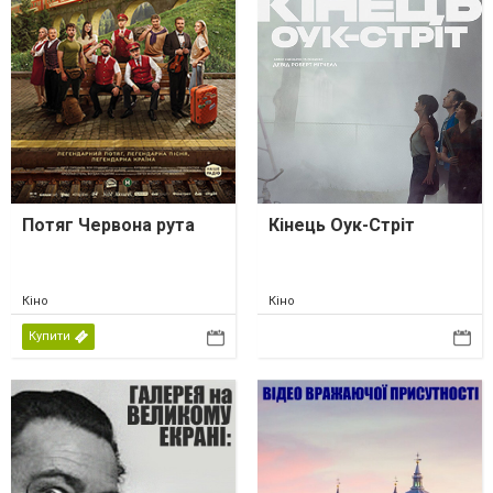
Потяг Червона рута
Кінець Оук-Стріт
Кіно
Кіно
Купити