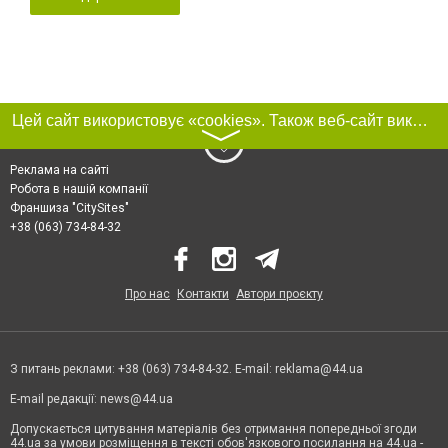
Цей сайт використовує «cookies». Також веб-сайт використовує інтернет-сервіс для збору технічних даних стосовно відвідувачів з метою отримання маркетингової та статистичної інформації. Умови обробки даних відвідувачів сайту див.
〉
Реклама на сайті
Робота в нашій компанії
Франшиза "CitySites"
+38 (063) 734-84-32
Про нас
Контакти
Автори проєкту
З питань реклами: +38 (063) 734-84-32. E-mail:
reklama@44.ua
E-mail редакції:
news@44.ua
Допускається цитування матеріалів без отримання попередньої згоди
44.ua за умови розміщення в тексті обов'язкового посилання на 44.ua -