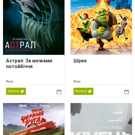
Астрал: За межами
Шрек
потойбіччя
Кіно
Кіно
Купити
Купити