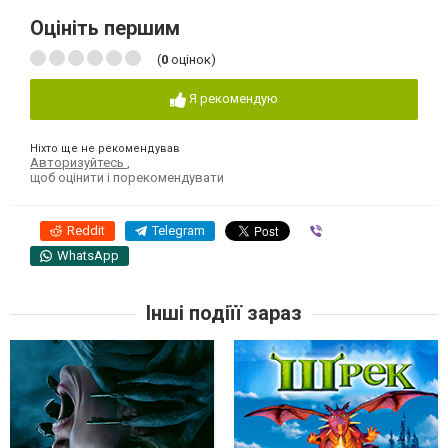
Оцініть першим
(
0
оцінок)
Я рекомендую
Ніхто ще не рекомендував
Авторизуйтесь
,
щоб оцінити і порекомендувати
Reddit
Telegram
Viber
WhatsApp
Інші подіїї зараз