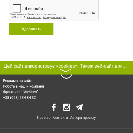
Відправити
Цей сайт використовує «cookies». Також веб-сайт використовує інтернет-сервіс для збору технічних даних стосовно відвідувачів з метою отримання маркетингової та статистичної інформації. Умови обробки даних відвідувачів сайту див.
〉
Реклама на сайті
Робота в нашій компанії
Франшиза "CitySites"
+38 (063) 734-84-32
Про нас
Контакти
Автори проєкту