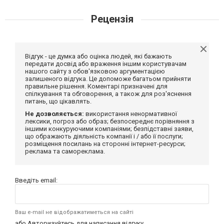
Рецензія
Відгук - це думка або оцінка людей, які бажають
передати досвід або враження іншим користувачам
нашого сайту з обов'язковою аргументацією
залишеного відгука. Це допоможе багатьом прийняти
правильне рішення. Коментарі призначені для
спілкування та обговорення, а також для роз'яснення
питань, що цікавлять.
Не дозволяється:
використання ненормативної
лексики, погроз або образ; безпосереднє порівняння з
іншими конкуруючими компаніями; безпідставні заяви,
що ображають діяльність компанії і / або її послуги;
розміщення посилань на сторонні інтернет-ресурси;
реклама та самореклама.
Введіть email:
Ваш e-mail не відображатиметься на сайті
або
Авторизуйтесь
для написання відгуку