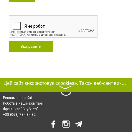
Відправити
Цей сайт використовує «cookies». Також веб-сайт використовує інтернет-сервіс для збору технічних даних стосовно відвідувачів з метою отримання маркетингової та статистичної інформації. Умови обробки даних відвідувачів сайту див.
〉
Реклама на сайті
Робота в нашій компанії
Франшиза "CitySites"
+38 (063) 734-84-32