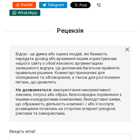
Reddit
Telegram
Viber
WhatsApp
Рецензія
Відгук - це думка або оцінка людей, які бажають
передати досвід або враження іншим користувачам
нашого сайту з обов'язковою аргументацією
залишеного відгука. Це допоможе багатьом прийняти
правильне рішення. Коментарі призначені для
спілкування та обговорення, а також для роз'яснення
питань, що цікавлять.
Не дозволяється:
використання ненормативної
лексики, погроз або образ; безпосереднє порівняння з
іншими конкуруючими компаніями; безпідставні заяви,
що ображають діяльність компанії і / або її послуги;
розміщення посилань на сторонні інтернет-ресурси;
реклама та самореклама.
Введіть email: