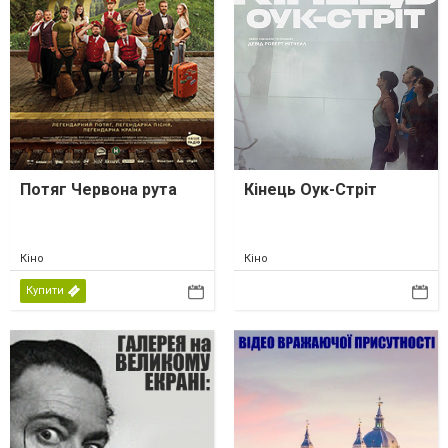
Потяг Червона рута
Кінець Оук-Стріт
Кіно
Кіно
Купити