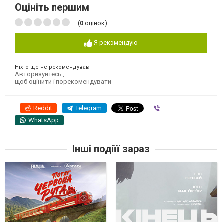
Оцініть першим
(
0
оцінок)
Я рекомендую
Ніхто ще не рекомендував
Авторизуйтесь
,
щоб оцінити і порекомендувати
Reddit
Telegram
Viber
WhatsApp
Інші подіїї зараз