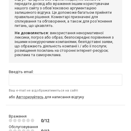
передати досвід або враження іншим користувачам
нашого сайту з обов'язковою аргументацією
залишеного відгука. Це допоможе багатьом прийняти
правильне рішення. Коментарі призначені для
спілкування та обговорення, а також для роз'яснення
питань, що цікавлять.
Не дозволяється:
використання ненормативної
лексики, погроз або образ; безпосереднє порівняння з
іншими конкуруючими компаніями; безпідставні заяви,
що ображають діяльність компанії і / або її послуги;
розміщення посилань на сторонні інтернет-ресурси;
реклама та самореклама.
Введіть email:
Ваш e-mail не відображатиметься на сайті
або
Авторизуйтесь
для написання відгуку
Враження
0/12
Обслуговування