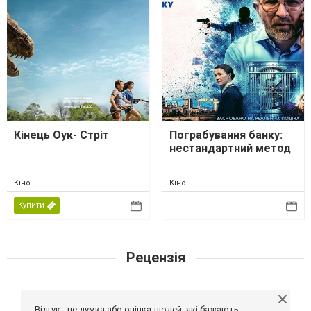
Кінець Оук- Стріт
Пограбування банку:
нестандартний метод
Кіно
Кіно
Купити
Рецензія
Відгук - це думка або оцінка людей, які бажають