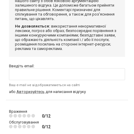
нашого сайту з обов'язковою аргументацією
залишеного відгука. Це допоможе багатьом прийняти
правильне рішення. Коментарі призначені для
спілкування та обговорення, а також для роз'яснення
питань, що цікавлять.
Не дозволяється:
використання ненормативної
лексики, погроз або образ; безпосереднє порівняння з
іншими конкуруючими компаніями; безпідставні заяви,
що ображають діяльність компанії і / або її послуги;
розміщення посилань на сторонні інтернет-ресурси;
реклама та самореклама.
Введіть email:
Ваш e-mail не відображатиметься на сайті
або
Авторизуйтесь
для написання відгуку
Враження
0/12
Обслуговування
0/12