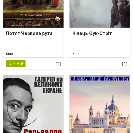
Потяг Червона рута
Кінець Оук-Стріт
Кіно
Кіно
Купити