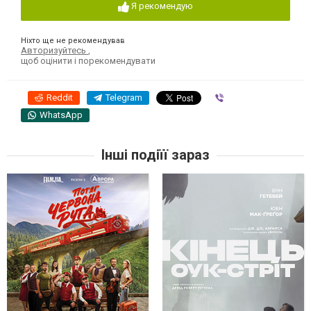
Я рекомендую
Ніхто ще не рекомендував
Авторизуйтесь
,
щоб оцінити і порекомендувати
Reddit
Telegram
Viber
WhatsApp
Інші подіїї зараз