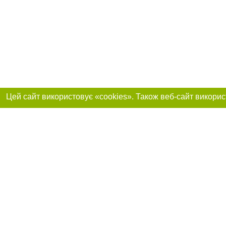
Реклама на сайті
Приєднуйтесь до 
Робота в нашій компанії
Франшиза "CitySites"
Про нас
Контакт
+38 (063) 734-84-32