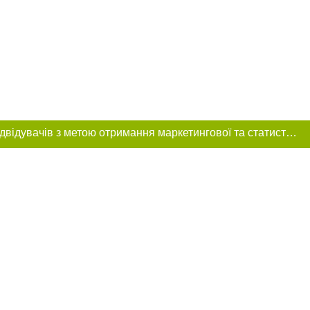
Цей сайт використовує «cookies». Також веб-сайт використовує інтернет-сервіс для збору технічних даних стосовно відвідувачів з метою отримання маркетингової та статистичної інформації. Умови обробки даних відвідувачів сайту див.