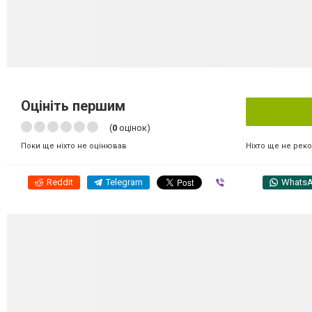
Оцініть першим
(
0
оцінок)
Ніхто ще не рек
Поки ще ніхто не оцінював
Reddit
Telegram
Viber
Whats