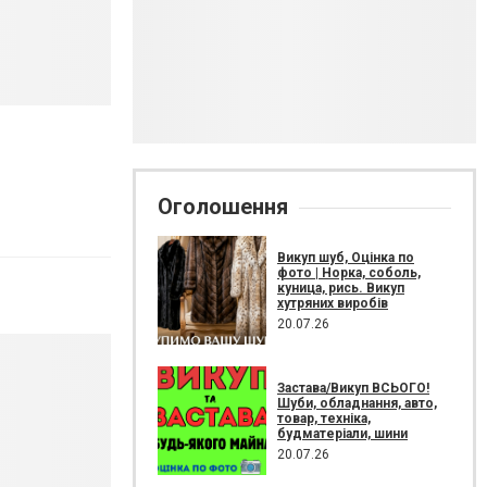
Оголошення
Викуп шуб, Оцінка по
фото | Норка, соболь,
куница, рись. Викуп
хутряних виробів
20.07.26
Застава/Викуп ВСЬОГО!
Шуби, обладнання, авто,
товар, техніка,
будматеріали, шини
20.07.26