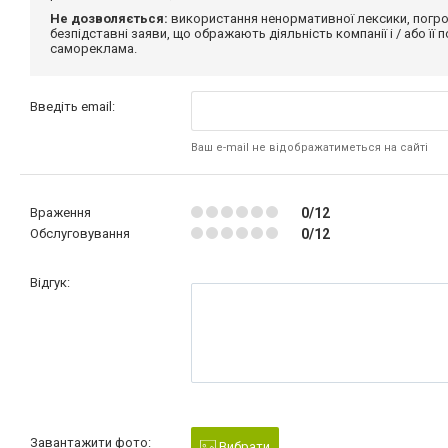
Не дозволяється:
використання ненормативної лексики, погро
безпідставні заяви, що ображають діяльність компанії і / або її
самореклама.
Введіть email:
Ваш e-mail не відображатиметься на сайті
Враження
0/12
Обслуговування
0/12
Відгук:
Завантажити фото:
Вибрати