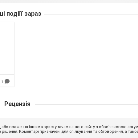
ші подіїї зараз
1
Рецензія
від або враження іншим користувачам нашого сайту з обов'язковою аргу
рішення. Коментарі призначені для спілкування та обговорення, а тако