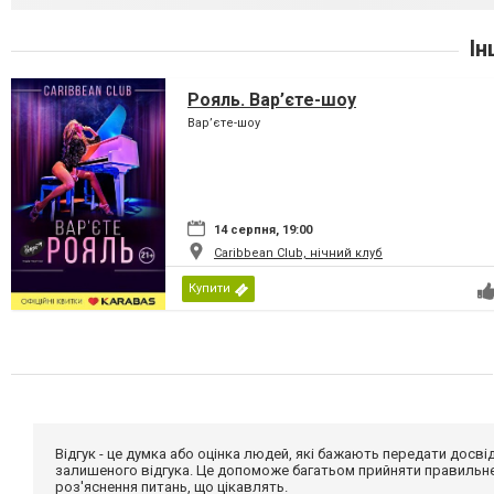
Ін
Рояль. Вар’єте-шоу
Вар’єте-шоу
14 серпня, 19:00
Caribbean Club, нічний клуб
Купити
Відгук - це думка або оцінка людей, які бажають передати дос
залишеного відгука. Це допоможе багатьом прийняти правильне 
роз'яснення питань, що цікавлять.