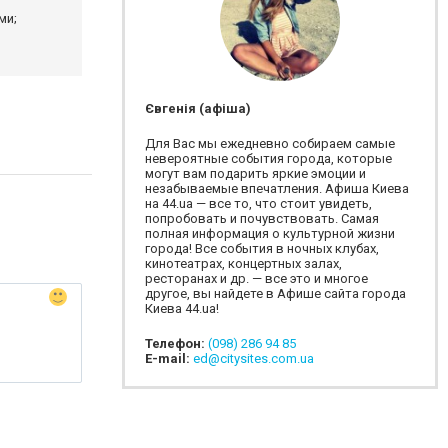
ми;
Євгенія (афіша)
Для Вас мы ежедневно собираем самые
невероятные события города, которые
могут вам подарить яркие эмоции и
незабываемые впечатления. Афиша Киева
на 44.ua — все то, что стоит увидеть,
попробовать и почувствовать. Самая
полная информация о культурной жизни
города! Все события в ночных клубах,
кинотеатрах, концертных залах,
ресторанах и др. — все это и многое
другое, вы найдете в Афише сайта города
Киева 44.ua!
Телефон:
(098) 286 94 85
E-mail:
ed@citysites.com.ua