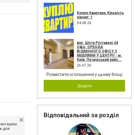
Куплю Квартира, Кількість
кімнат: 1
04.08.26
вул. Шота Руставелі 44
Офіс, ОРЕНДА
ВІДМІННОГО ОФІСУ З
МЕБЛЯМИ У ЦЕНТРІ! - м.
Київ, Печерський райо...
26.07.26
Розмістити оголошення у цьому блоці
Додати
Відповідальний за розділ
ментацією
ж для