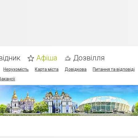
відник
Афіша
Дозвілля
Нерухомість
Карта міста
Довідкова
Питання та відповіді
Вакансії