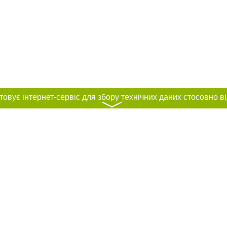
〉
нас :
и
Автори проєкту