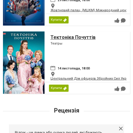
29 листопада, 18:00
Жовтневий палац, (МЦКМ) Міжнародний центр кул
Купити
Тектоніка Почуттів
Театры
14 листопада, 18:00
Центральний Дім офіцерів Збройних Сил України
Купити
Рецензія
Відгук - це думка або оцінка людей, які бажають