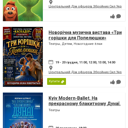
Центральний Дім офіцерів Збройних Сил України
Новорічна музична вистава «Три
горішки для Попелюшки»
Театры, Детям, Новогодние ёлки
19 - 20 грудня, 11:00, 12:00, 13:00, 14:00
Центральний Дім офіцерів Збройних Сил України
Купити
Kyiv Modern-Ballet. На
прекрасному блакитному Дунаї.
Раду Поклітару
Театры