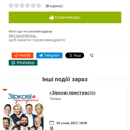
(
0
оцінок)
Я рекомендую
Ніхто ще не рекомендував
Авторизуйтесь
,
щоб оцінити і порекомендувати
Reddit
Telegram
Viber
WhatsApp
Інші подіїї зараз
«Зіркові пристрасті»
Театры
30 січня 2027, 18:00