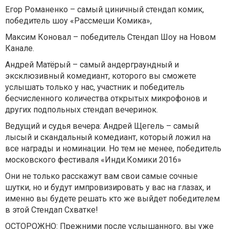
Егор Романенко – самый циничный стендап комик,
победитель шоу «Рассмеши Комика»,
Максим Коновал – победитель Стендап Шоу на Новом
Канале.
Андрей Матёрый – самый андерграундный и
эксклюзивный комедиант, которого вы сможете
услышать только у нас, участник и победитель
бесчисленного количества открытых микрофонов и
других подпольных стендап вечеринок.
Ведущий и судья вечера: Андрей Щегель – самый
лысый и скандальный комедиант, который ложил на
все награды и номинации. Но тем не менее, победитель
московского фестиваля «Инди.Комики 2016»
Они не только расскажут вам свои самые сочные
шутки, но и будут импровизировать у вас на глазах, и
именно вы будете решать кто же выйдет победителем
в этой Стендап Схватке!
ОСТОРОЖНО: Прежними после услышанного, вы уже