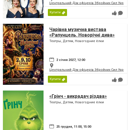
Центральний Дім офіцерів Збройних Сил України
Купити
Чарівна музична вистава
«Рапунцель. Новорічні дива»
Театры, Детям, Новогодние ёлки
2 січня 2027, 12:00
Центральний Дім офіцерів Збройних Сил України
Купити
«Грінч - викрадач різдва»
Театры, Детям, Новогодние ёлки
25 грудня, 11:00, 15:00