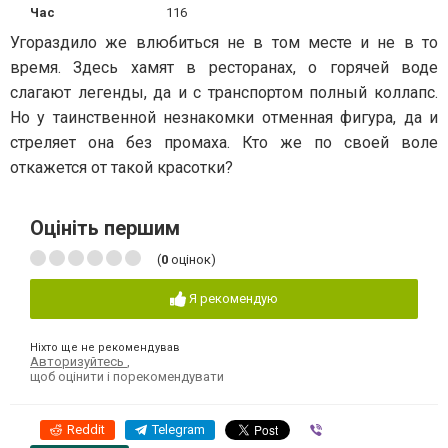
Час
116
Угораздило же влюбиться не в том месте и не в то
время. Здесь хамят в ресторанах, о горячей воде
слагают легенды, да и с транспортом полный коллапс.
Но у таинственной незнакомки отменная фигура, да и
стреляет она без промаха. Кто же по своей воле
откажется от такой красотки?
Оцініть першим
(
0
оцінок)
Я рекомендую
Ніхто ще не рекомендував
Авторизуйтесь
,
щоб оцінити і порекомендувати
Reddit
Telegram
Viber