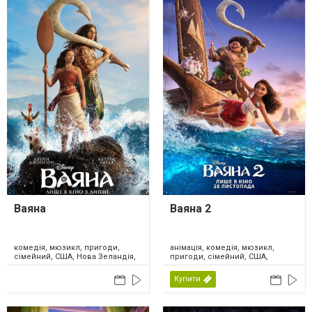
Ваяна
Ваяна 2
комедія, мюзикл, пригоди,
анімація, комедія, мюзикл,
сімейний, США, Нова Зеландія,
пригоди, сімейний, США,
2026
Канада, 2024
Купити