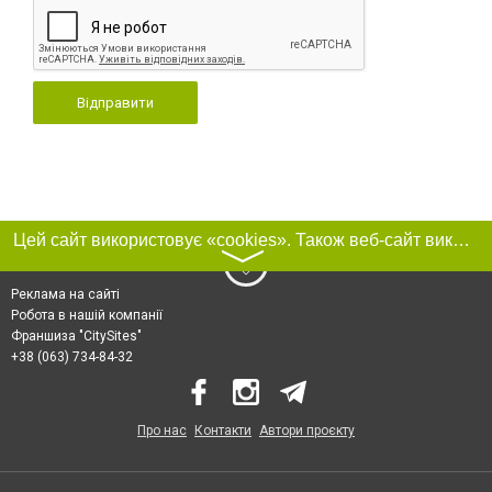
Відправити
Цей сайт використовує «cookies». Також веб-сайт використовує інтернет-сервіс для збору технічних даних стосовно відвідувачів з метою отримання маркетингової та статистичної інформації. Умови обробки даних відвідувачів сайту див.
〉
Реклама на сайті
Робота в нашій компанії
Франшиза "CitySites"
+38 (063) 734-84-32
Про нас
Контакти
Автори проєкту