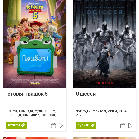
Історія іграшок 5
Одіссея
драма, комедія, мультфільм,
пригоди, фентезі, екшн, США,
пригоди, сімейний, фентезі,
2026
США, 2026
Купити
Купити