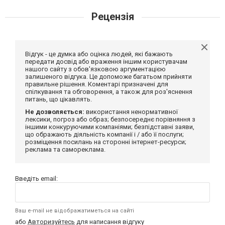
Рецензія
Відгук - це думка або оцінка людей, які бажають
передати досвід або враження іншим користувачам
нашого сайту з обов'язковою аргументацією
залишеного відгука. Це допоможе багатьом прийняти
правильне рішення. Коментарі призначені для
спілкування та обговорення, а також для роз'яснення
питань, що цікавлять.
Не дозволяється:
використання ненормативної
лексики, погроз або образ; безпосереднє порівняння з
іншими конкуруючими компаніями; безпідставні заяви,
що ображають діяльність компанії і / або її послуги;
розміщення посилань на сторонні інтернет-ресурси;
реклама та самореклама.
Введіть email:
Ваш e-mail не відображатиметься на сайті
або
Авторизуйтесь
для написання відгуку