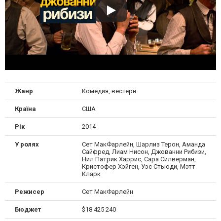
Жанр
Комедия, вестерн
Країна
США
Рік
2014
У ролях
Сет МакФарлейн, Шарлиз Терон, Аманда
Сайфред, Лиам Нисон, Джованни Рибизи,
Нил Патрик Харрис, Сара Силверман,
Кристофер Хэйген, Уэс Стьюди, Мэтт
Кларк
Режисер
Сет МакФарлейн
Бюджет
$18 425 240