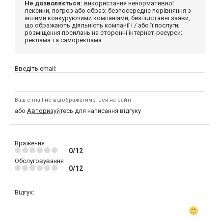
Не дозволяється:
використання ненормативної
лексики, погроз або образ; безпосереднє порівняння з
іншими конкуруючими компаніями; безпідставні заяви,
що ображають діяльність компанії і / або її послуги;
розміщення посилань на сторонні інтернет-ресурси;
реклама та самореклама.
Введіть email:
Ваш e-mail не відображатиметься на сайті
або
Авторизуйтесь
для написання відгуку
Враження
0/12
Обслуговування
0/12
Відгук: