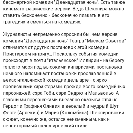
бессмертной комедии "Двенадцатая ночь". Есть также
кинематографические версии. Ведь Шекспира можно
ставить бесконечно - бесконечно плакать в его
трагедиях и смеяться на комедиях.
Журналисты непременно спросили бы, чем версия
комедии "Двенадцатая ночь" Театра "Маскам Советов"
отличается от других постановок этой комедии.
Приоткроем интригу... Поскольку события комедии
происходят в почти "итальянской" Иллирии - на берегу
теплого моря под высокими кипарисами, постановка
немного напоминает постановки прославленной в
веках итальянской комедии дель арте - с ярко
прописанами характерами, прежде всего комедийных
персонажей: сэра Тоби, сэра Эндрю и Мальвольо. А
главными персонажами внезапно оказываются не
Герцог и Графиня Оливия, а веселый и мудрый Шут
Фесте (Арлекин) и Мария (Коломбина). Шекпировский
сюжет, конечно же, остался неизменным, как и
неповторимый шекспировский стиль.