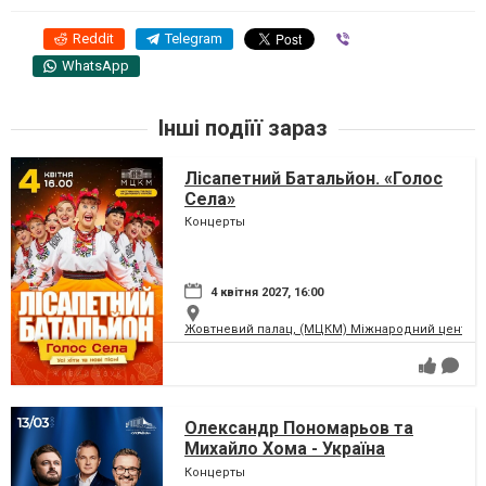
Reddit
Telegram
Viber
WhatsApp
Інші подіїї зараз
Лісапетний Батальйон. «Голос
Села»
Концерты
4 квітня 2027, 16:00
Жовтневий палац, (МЦКМ) Міжнародний центр кул
Олександр Пономарьов та
Михайло Хома - Україна
Переможе!
Концерты