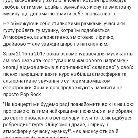
гурт, заснований у 2015 р. в Києві, котрий проповідує
любов, оптимізм, драйв і, звичайно, якісну та змістовну
музику, що допомагає знайти себе справжнього.
Не обмежуючи себе стильовими рамками, учасники
гурту роблять ту музику, котра їм подобається.
Атмосферно, альтернативно, змістовно, лірично,
драйвово — але завжди щиро і з натхненням.
Злам 2016 та 2017 років ознаменувався для музикантів
зміною назви та корегуванням жанрового напрямку -
хлопці відмовились від поп-панкової складової у своїх
піснях і вирішили взяти курс на більш атмосферне та
альтернативне звучання з суттєвим домішком
електроніки. Хоча й досі продовжують називати це
просто Pop Rock.
"На концерті ми будемо раді познайомити всіх із нашою
програмою, із тими найкращими піснями, які ми обрали
до свого оновленого репертуару після того, як відбувся
ребрендинг гурту. Обіцяємо і драйв, і лірику, і
атмосферну сучасну музику!", - як анонсують свій