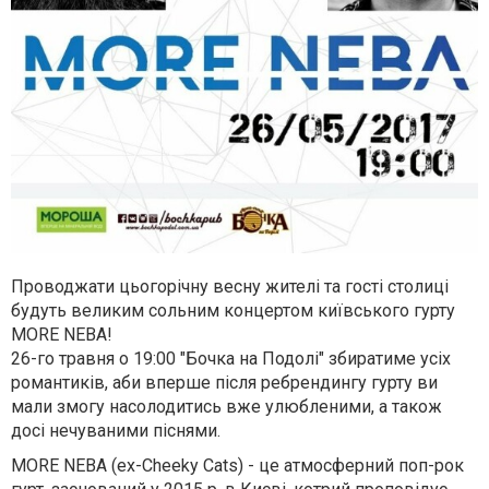
Проводжати цьогорічну весну жителі та гості столиці
будуть великим сольним концертом київського гурту
MORE NEBA!
26-го травня о 19:00 "Бочка на Подолі" збиратиме усіх
романтиків, аби вперше після ребрендингу гурту ви
мали змогу насолодитись вже улюбленими, а також
досі нечуваними піснями.
MORE NEBA (ex-Cheeky Cats) - це атмосферний поп-рок