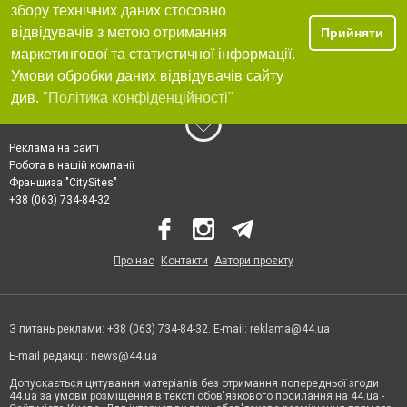
збору технічних даних стосовно
відвідувачів з метою отримання
Прийняти
маркетингової та статистичної інформації.
Умови обробки даних відвідувачів сайту
див.
"Політика конфіденційності"
Реклама на сайті
Робота в нашій компанії
Франшиза "CitySites"
+38 (063) 734-84-32
Про нас
Контакти
Автори проєкту
З питань реклами: +38 (063) 734-84-32. E-mail:
reklama@44.ua
E-mail редакції:
news@44.ua
Допускається цитування матеріалів без отримання попередньої згоди
44.ua за умови розміщення в тексті обов'язкового посилання на 44.ua -