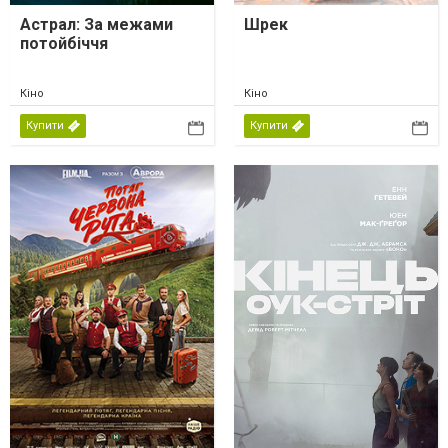
Астрал: За межами
Шрек
потойбіччя
Кіно
Кіно
Купити
Купити