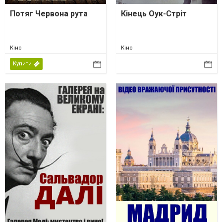
Потяг Червона рута
Кінець Оук-Стріт
Кіно
Кіно
Купити