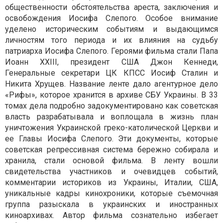
общественности обстоятельства ареста, заключения и
освобождения Иосифа Слепого. Особое внимание
уделено историческим событиям и выдающимся
личностям того периода и их влияния на судьбу
патриарха Иосифа Слепого. Героями фильма стали Папа
Иоанн XXIII, президент США Джон Кеннеди,
Генеральные секретари ЦК КПСС Иосиф Сталин и
Никита Хрущев. Название ленте дало агентурное дело
«Рифы», которое хранится в архиве СБУ Украины. В 33
томах дела подробно задокументировано как советская
власть разрабатывала и воплощала в жизнь план
уничтожения Украинской греко-католической Церкви и
ее Главы Иосифа Слепого. Эти документы, которые
советская репрессивная система бережно собирала и
хранила, стали основой фильма. В ленту вошли
свидетельства участников и очевидцев событий,
комментарии историков из Украины, Италии, США,
уникальные кадры кинохроники, которые съемочная
группа разыскала в украинских и иностранных
киноархивах. Автор фильма сознательно избегает