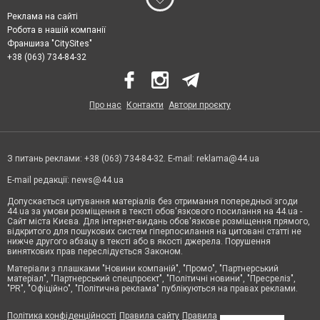
Реклама на сайті
Робота в нашій компанії
Франшиза "CitySites"
+38 (063) 734-84-32
Про нас
Контакти
Автори проєкту
З питань реклами: +38 (063) 734-84-32. E-mail:
reklama@44.ua
E-mail редакції:
news@44.ua
Допускається цитування матеріалів без отримання попередньої згоди
44.ua за умови розміщення в тексті обов'язкового посилання на 44.ua -
Сайт міста Києва. Для інтернет-видань обов'язкове розміщення прямого,
відкритого для пошукових систем гіперпосилання на цитовані статті не
нижче другого абзацу в тексті або в якості джерела. Порушення
виняткових прав переслідується Законом.
Матеріали з плашками "Новини компаній", "Промо", "Партнерський
матеріал", "Партнерський спецпроєкт", "Політичні новини", "Пресреліз",
"PR", "Офіційно", "Політична реклама" публікуються на правах реклами.
Політика конфіденційності
Правила сайту
Правила