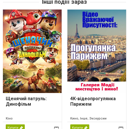
Інші подіїї зараз
Щенячий патруль:
4К-відеопрогулянка
Динофільм
Парижем
Кіно
Кино, Інше, Экскурсии
Купити
Купити