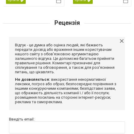
Купити
Купити
Рецензія
Відгук - це думка або оцінка людей, які бажають
передати досвід або враження іншим користувачам
нашого сайту з обов'язковою аргументацією
залишеного відгука. Це допоможе багатьом прийняти
правильне рішення. Коментарі призначені для
спілкування та обговорення, а також для роз'яснення
питань, що цікавлять.
Не дозволяється:
використання ненормативної
лексики, погроз або образ; безпосереднє порівняння з
іншими конкуруючими компаніями; безпідставні заяви,
що ображають діяльність компанії і / або її послуги;
розміщення посилань на сторонні інтернет-ресурси;
реклама та самореклама.
Введіть email: