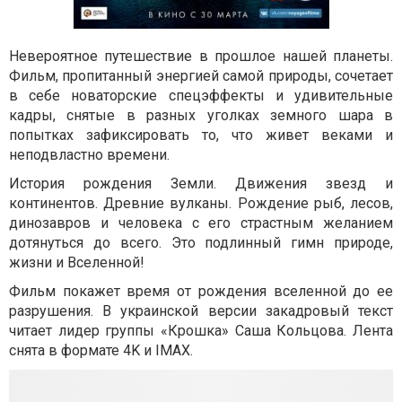
Невероятное путешествие в прошлое нашей планеты.
Фильм, пропитанный энергией самой природы, сочетает
в себе новаторские спецэффекты и удивительные
кадры, снятые в разных уголках земного шара в
попытках зафиксировать то, что живет веками и
неподвластно времени.
История рождения Земли. Движения звезд и
континентов. Древние вулканы. Рождение рыб, лесов,
динозавров и человека с его страстным желанием
дотянуться до всего. Это подлинный гимн природе,
жизни и Вселенной!
Фильм покажет время от рождения вселенной до ее
разрушения. В украинской версии закадровый текст
читает лидер группы «Крошка» Саша Кольцова. Лента
снята в формате 4K и IMAX.