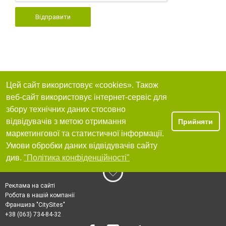
Відправити
Цей сайт використовує «cookies». Також
веб-сайт використовує інтернет-сервіс для
збору технічних даних стосовно
відвідувачів з метою отримання
Прийняти
маркетингової та статистичної інформації.
Умови обробки даних відвідувачів сайту
див.
"Політика конфіденційності"
Реклама на сайті
Робота в нашій компанії
Франшиза "CitySites"
+38 (063) 734-84-32