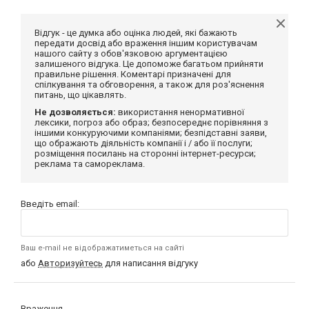
Відгук - це думка або оцінка людей, які бажають
передати досвід або враження іншим користувачам
нашого сайту з обов'язковою аргументацією
залишеного відгука. Це допоможе багатьом прийняти
правильне рішення. Коментарі призначені для
спілкування та обговорення, а також для роз'яснення
питань, що цікавлять.
Не дозволяється:
використання ненормативної
лексики, погроз або образ; безпосереднє порівняння з
іншими конкуруючими компаніями; безпідставні заяви,
що ображають діяльність компанії і / або її послуги;
розміщення посилань на сторонні інтернет-ресурси;
реклама та самореклама.
Введіть email:
Ваш e-mail не відображатиметься на сайті
або
Авторизуйтесь
для написання відгуку
Враження