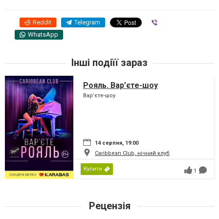
Reddit
Telegram
Viber
WhatsApp
Інші подіїї зараз
Рояль. Вар’єте-шоу
Вар’єте-шоу
14 серпня, 19:00
Caribbean Club, нічний клуб
Купити
1
Рецензія