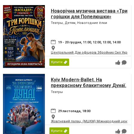
Новорічна музична вистава «Три
горішки для Попелюшки»
Театры, Детям, Новогодние ёлки
19 - 20 грудня, 11:00, 12:00, 13:00, 14:00
Центральний Дім офіцерів Збройних Сил України
Купити
Kyiv Modern-Ballet. На
прекрасному блакитному Дунаї.
Раду Поклітару
Театры
29 листопада, 18:00
Жовтневий палац, (МЦКМ) Міжнародний центр кул
Купити