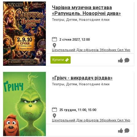
Чарівна музична вистава
«Рапунцель. Новорічні дива»
Театры, Детям, Новогодние ёлки
2 січня 2027, 12:00
Центральний Дім офіцерів Збройних Сил України
Купити
«Грінч - викрадач різдва»
Театры, Детям, Новогодние ёлки
25 грудня, 11:00, 15:00
Центральний Дім офіцерів Збройних Сил України