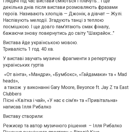
Глядачі під час вистави сміються і плачуть… І ще
декілька днів після вистави розмовляють фразами
героїв. Називають хлопців — Джонік, а дівчат — Жулі.
Наспівують мелодії. Згадують танці з теплою
посмішкою. І ще довго пам'ятають смак фіналу,
бажаючи знову повернутись до світу "Шахрайок..."
Вистава йде українською мовою.
Тривалість 1 год. 40 хв.
У виставі звучать музичні фрагменти з репертуару
українських гуртів
«От вінта», «Мандри», «Бумбокс», «Гайдамаки» та « Mad
heads»,
а також у виконанні Gary Moore, Beyonce ft. Jay Z та East
Clubbers
Пісні «Квітка і чай», «У нас є сім’я» та «Привітальна»
написав Ілля Рибалко
Виставу створили:
Режисер та автор музичного рішення – Ілля Рибалко