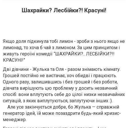
Шахрайки? Лесбійки?! Красуні!
Якщо доля підкинула тобі лимон - зроби з нього якщо не
лимонад, то хоча б чай з лимоном. За цим принципом і
живуть героїні комедії “ШАХРАЙКИ?.. ЛЕСБІЙКИ?!!
КРАСУНІ!”
Дві дівчини - Жулька та Оля - разом знімають кімнату.
Грошей постійно не вистачає, хоч обидві і працюють.
Одного разу, залишившись і без грошей і без роботи,
дівчата вирішують цю проблему у досить незвичний
спосіб: вони вплутують себе до цілоï низки незвичайних
ситуацій, з яких виплутуються, заплутуючи інших :).
Але усе закінчується добре, бо Жулька — справжній
генератор ідей, ïй може позаздрити будь-який кризис-
менеджер.