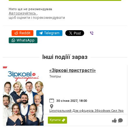
Ніхто ще не рекомендував
Авторизуйтесь
,
щоб оцінити і порекомендувати
Reddit
Telegram
Viber
WhatsApp
Інші подіїї зараз
«Зіркові пристрасті»
Театры
30 січня 2027, 18:00
Центральний Дім офіцерів Збройних Сил України
Купити