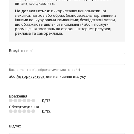
питань, що цікавлять.
Не дозволяється:
використання ненормативної
лексики, погроз або образ; безпосереднє порівняння з
іншими конкуруючими компаніями; безпідставні заяви,
що ображають діяльність компанії і / або її послуги;
розміщення посилань на сторонні інтернет-ресурси;
реклама та самореклама.
Введіть email:
Ваш e-mail не відображатиметься на сайті
або
Авторизуйтесь
для написання відгуку
Враження
0/12
Обслуговування
0/12
Відгук: