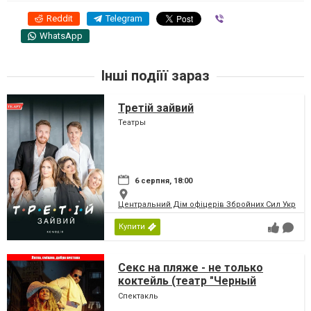
Reddit
Telegram
Viber
WhatsApp
Інші подіїї зараз
Третій зайвий
Театры
6 серпня, 18:00
Центральний Дім офіцерів Збройних Сил України
Купити
Секс на пляже - не только
коктейль (театр "Черный
Квадрат")
Спектакль