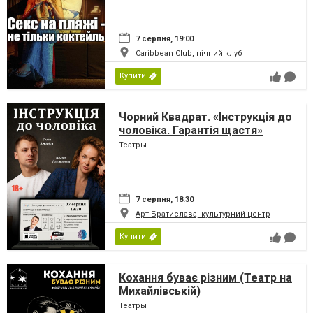
7 серпня, 19:00
Caribbean Club, нічний клуб
Купити
Чорний Квадрат. «Інструкція до
чоловіка. Гарантія щастя»
Театры
7 серпня, 18:30
Арт Братислава, культурний центр
Купити
Кохання буває різним (Театр на
Михайлівській)
Театры