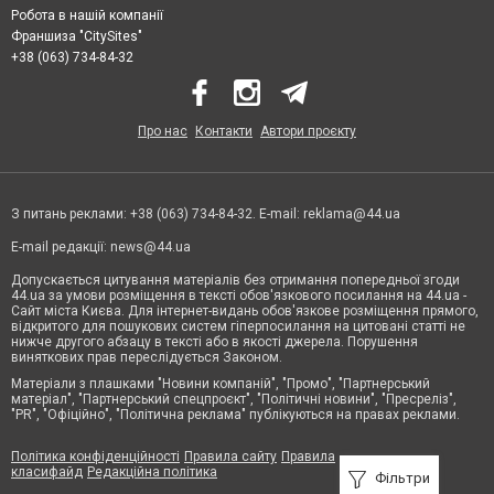
Робота в нашій компанії
Франшиза "CitySites"
+38 (063) 734-84-32
Про нас
Контакти
Автори проєкту
З питань реклами: +38 (063) 734-84-32. E-mail:
reklama@44.ua
E-mail редакції:
news@44.ua
Допускається цитування матеріалів без отримання попередньої згоди
44.ua за умови розміщення в тексті обов'язкового посилання на 44.ua -
Сайт міста Києва. Для інтернет-видань обов'язкове розміщення прямого,
відкритого для пошукових систем гіперпосилання на цитовані статті не
нижче другого абзацу в тексті або в якості джерела. Порушення
виняткових прав переслідується Законом.
Матеріали з плашками "Новини компаній", "Промо", "Партнерський
матеріал", "Партнерський спецпроєкт", "Політичні новини", "Пресреліз",
"PR", "Офіційно", "Політична реклама" публікуються на правах реклами.
Політика конфіденційності
Правила сайту
Правила
класифайд
Редакційна політика
Фільтри