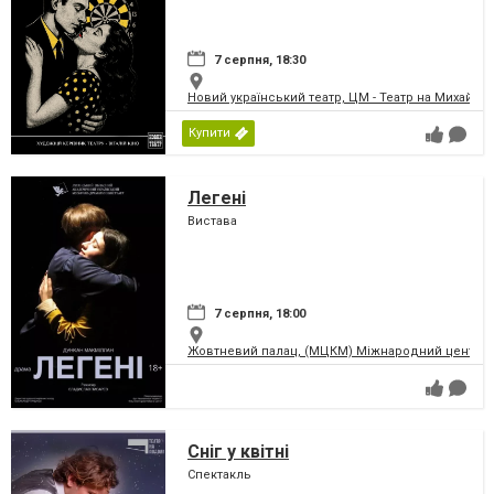
7 серпня, 18:30
Новий український театр, ЦМ - Театр на Михайлів
Купити
Легені
Вистава
7 серпня, 18:00
Жовтневий палац, (МЦКМ) Міжнародний центр кул
Сніг у квітні
Спектакль