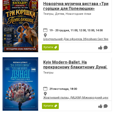
Новорічна музична вистава «Три
горішки для Попелюшки»
Театры, Детям, Новогодние ёлки
19 - 20 грудня, 11:00, 12:00, 13:00, 14:00
Центральний Дім офіцерів Збройних Сил України
Купити
Kyiv Modern-Ballet. На
прекрасному блакитному Дунаї.
Раду Поклітару
Театры
29 листопада, 18:00
Жовтневий палац, (МЦКМ) Міжнародний центр кул
Купити