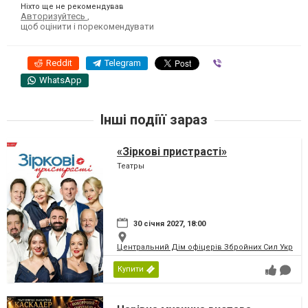
Ніхто ще не рекомендував
Авторизуйтесь
,
щоб оцінити і порекомендувати
Reddit
Telegram
Viber
WhatsApp
Інші подіїї зараз
«Зіркові пристрасті»
Театры
30 січня 2027, 18:00
Центральний Дім офіцерів Збройних Сил України
Купити