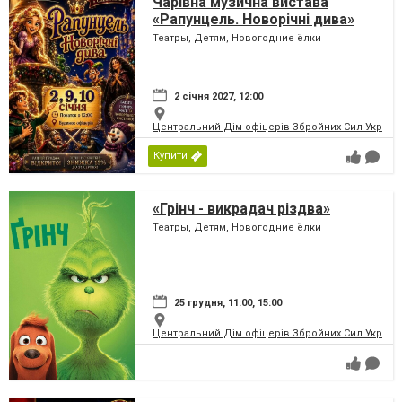
Чарівна музична вистава
«Рапунцель. Новорічні дива»
Театры, Детям, Новогодние ёлки
2 січня 2027, 12:00
Центральний Дім офіцерів Збройних Сил України
Купити
«Грінч - викрадач різдва»
Театры, Детям, Новогодние ёлки
25 грудня, 11:00, 15:00
Центральний Дім офіцерів Збройних Сил України