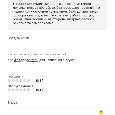
Не дозволяється:
використання ненормативної
лексики, погроз або образ; безпосереднє порівняння з
іншими конкуруючими компаніями; безпідставні заяви,
що ображають діяльність компанії і / або її послуги;
розміщення посилань на сторонні інтернет-ресурси;
реклама та самореклама.
Введіть email:
Ваш e-mail не відображатиметься на сайті
або
Авторизуйтесь
для написання відгуку
Враження
0/12
Обслуговування
0/12
Відгук: