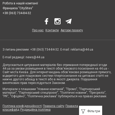
Робота в нашій компанії
Франшиза "CitySites"
+38 (063) 734-84-32
Про нас
Контакти
Автори проєкту
З питань реклами: +38 (063) 734-84-32. E-mail:
reklama@44.ua
E-mail редакції:
news@44.ua
Допускається цитування матеріалів без отримання попередньої згоди
44.ua за умови розміщення в тексті обов'язкового посилання на 44.ua -
Сайт міста Києва. Для інтернет-видань обов'язкове розміщення прямого,
відкритого для пошукових систем гіперпосилання на цитовані статті не
нижче другого абзацу в тексті або в якості джерела. Порушення
виняткових прав переслідується Законом.
Матеріали з плашками "Новини компаній", "Промо", "Партнерський
матеріал", "Партнерський спецпроєкт", "Політичні новини", "Пресреліз",
"PR", "Офіційно", "Політична реклама" публікуються на правах реклами.
Політика конфіденційності
Правила сайту
Правила
класифайд
Редакційна політика
Фільтри