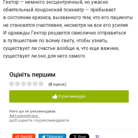
Гектор — немного эксцентричный, но ужасно
обаятельный лондонский психиатр — пребывает
в состоянии кризиса, вызванного тем, что его пациенты
не становятся счастливее, несмотря на все его усилия.
И однажды Гектор решается самолично отправиться
в путешествие по всему свету, чтобы узнать,
существует ли счастье вообще и, что еще важнее,
существует ли оно для него самого.
Оцініть першим
(
0
оцінок)
Я рекомендую
Ніхто ще не рекомендував
Авторизуйтесь
,
щоб оцінити і порекомендувати
Reddit
Telegram
Viber