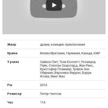
Жанр
драма, комедия, приключения
Країна
Великобритания, Германия, Канада, ЮАР
У ролях
Саймон Пегг, Тони Коллетт, Розамунд
Пайк, Стеллан Скарсгард, Жан Рено,
Кристофер Пламмер, Трейси Энн
Оберман, Вероника Феррес, Барри
Атсма, Минг Жао
Рік
2014
Режисер
Питер Челсом
Час
114