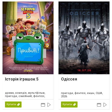
Історія іграшок 5
Одіссея
драма, комедія, мультфільм,
пригоди, фентезі, екшн, США,
пригоди, сімейний, фентезі,
2026
США, 2026
Купити
Купити