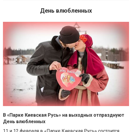
День влюбленных
В «Парке Киевская Русь»
на выходных
отпразднуют
День влюбленных
1
1
и
12
февраля в «Парке Киевская Русь» состоится