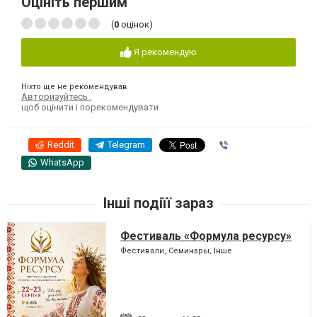
Оцініть першим
(
0
оцінок)
Я рекомендую
Ніхто ще не рекомендував
Авторизуйтесь
,
щоб оцінити і порекомендувати
Reddit
Telegram
Viber
WhatsApp
Інші подіїї зараз
Фестиваль «Формула ресурсу»
Фестивали, Семинары, Інше