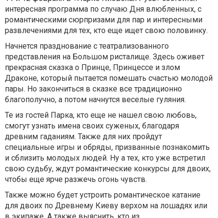
интересная программа по случаю Дня влюбленных, с
романтическими сюрпризами для пар и интересными
развлечениями для тех, кто еще ищет свою половинку.
Начнется празднование с театрализованного
представления на Большом ристалище. Здесь оживет
прекрасная
сказка о Принце, Принцессе и злом
Драконе, который пытается помешать счастью молодой
пары
. Но закончиться в сказке все традиционно
благополучно, а потом начнутся веселые гуляния.
Т
е из гостей Парка, кто еще не нашел свою любовь,
смогут узнать им
ена
своих суженых, благодаря
древним гаданиям. Также для них пройдут
специальные игры и обряды, призванные познакомить
и сблизить молодых людей. Ну а тех, кто уже встретил
свою судьбу, ждут романтические конкурсы для двоих,
чтобы еще ярче разжечь огонь чувств.
Также можно будет устроить романтическое катание
для двоих по Древнем
у
Киеву верхом на лошадях или
в экипаже. А также выяснить, кто из