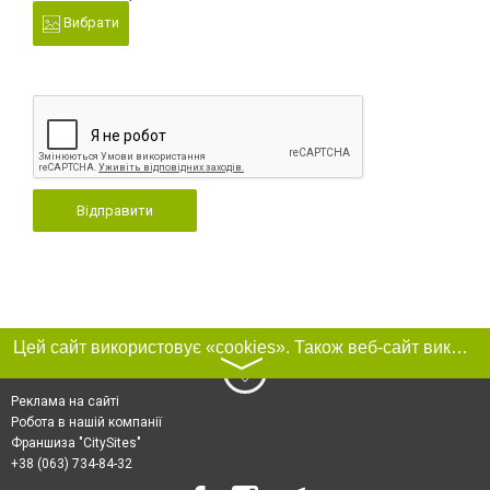
Вибрати
Відправити
Цей сайт використовує «cookies». Також веб-сайт використовує інтернет-сервіс для збору технічних даних стосовно відвідувачів з метою отримання маркетингової та статистичної інформації. Умови обробки даних відвідувачів сайту див.
〉
Реклама на сайті
Робота в нашій компанії
Франшиза "CitySites"
+38 (063) 734-84-32