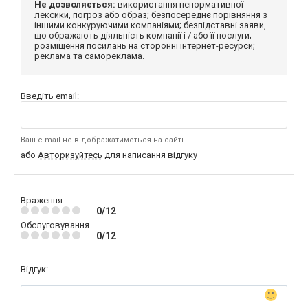
Не дозволяється:
використання ненормативної
лексики, погроз або образ; безпосереднє порівняння з
іншими конкуруючими компаніями; безпідставні заяви,
що ображають діяльність компанії і / або її послуги;
розміщення посилань на сторонні інтернет-ресурси;
реклама та самореклама.
Введіть email:
Ваш e-mail не відображатиметься на сайті
або
Авторизуйтесь
для написання відгуку
Враження
0/12
Обслуговування
0/12
Відгук: