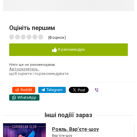
Оцініть першим
(
0
оцінок)
Я рекомендую
Ніхто ще не рекомендував
Авторизуйтесь
,
щоб оцінити і порекомендувати
Reddit
Telegram
Viber
WhatsApp
Інші подіїї зараз
Рояль. Вар’єте-шоу
Вар’єте-шоу