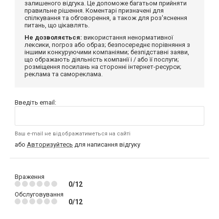
залишеного відгука. Це допоможе багатьом прийняти
правильне рішення. Коментарі призначені для
спілкування та обговорення, а також для роз'яснення
питань, що цікавлять.
Не дозволяється:
використання ненормативної
лексики, погроз або образ; безпосереднє порівняння з
іншими конкуруючими компаніями; безпідставні заяви,
що ображають діяльність компанії і / або її послуги;
розміщення посилань на сторонні інтернет-ресурси;
реклама та самореклама.
Введіть email:
Ваш e-mail не відображатиметься на сайті
або
Авторизуйтесь
для написання відгуку
Враження
0/12
Обслуговування
0/12