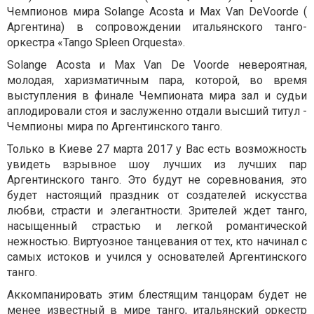
Чемпионов мира Solange Acosta и Max Van DeVoorde (
Аргентина) в сопровождении итальянского танго-
оркестра «Tango Spleen Orquesta».
Solange Acosta и Max Van De Voorde невероятная,
молодая, харизматичным пара, которой, во время
выступления в финале Чемпионата мира зал и судьи
аплодировали стоя и заслуженно отдали высший титул -
Чемпионы мира по Аргентинского танго.
Только в Киеве 27 марта 2017 у Вас есть возможность
увидеть взрывное шоу лучших из лучших пар
Аргентинского танго. Это будут не соревнования, это
будет настоящий праздник от создателей искусства
любви, страсти и элегантности. Зрителей ждет танго,
насыщенный страстью и легкой романтической
нежностью. Виртуозное танцевания от тех, кто начинал с
самых истоков и учился у основателей Аргентинского
танго.
Аккомпанировать этим блестящим танцорам будет не
менее известный в мире танго, итальянский оркестр