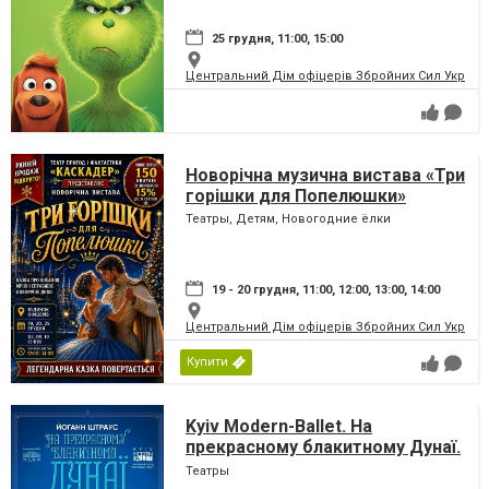
25 грудня, 11:00, 15:00
Центральний Дім офіцерів Збройних Сил України
Новорічна музична вистава «Три
горішки для Попелюшки»
Театры, Детям, Новогодние ёлки
19 - 20 грудня, 11:00, 12:00, 13:00, 14:00
Центральний Дім офіцерів Збройних Сил України
Купити
Kyiv Modern-Ballet. На
прекрасному блакитному Дунаї.
Раду Поклітару
Театры