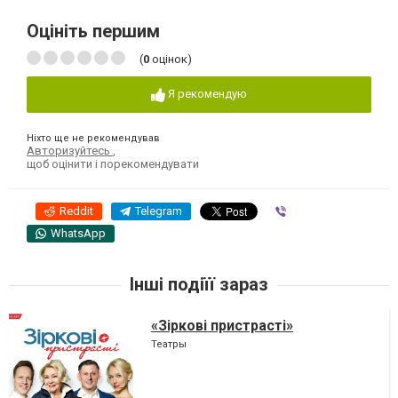
Оцініть першим
(
0
оцінок)
Я рекомендую
Ніхто ще не рекомендував
Авторизуйтесь
,
щоб оцінити і порекомендувати
Reddit
Telegram
Viber
WhatsApp
Інші подіїї зараз
«Зіркові пристрасті»
Театры