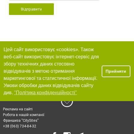
Відправити
Цей сайт використовує «cookies». Також
веб-сайт використовує інтернет-сервіс для
збору технічних даних стосовно
відвідувачів з метою отримання
Прийняти
маркетингової та статистичної інформації.
Умови обробки даних відвідувачів сайту
див.
"Політика конфіденційності"
Реклама на сайті
Робота в нашій компанії
Франшиза "CitySites"
+38 (063) 734-84-32