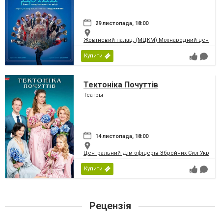
29 листопада, 18:00
Жовтневий палац, (МЦКМ) Міжнародний центр кул
Купити
Тектоніка Почуттів
Театры
14 листопада, 18:00
Центральний Дім офіцерів Збройних Сил України
Купити
Рецензія