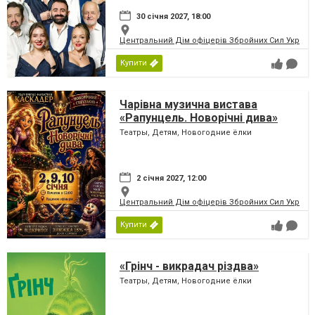
30 січня 2027, 18:00
Центральний Дім офіцерів Збройних Сил України
Купити
Чарівна музична вистава
«Рапунцель. Новорічні дива»
Театры, Детям, Новогодние ёлки
2 січня 2027, 12:00
Центральний Дім офіцерів Збройних Сил України
Купити
«Грінч - викрадач різдва»
Театры, Детям, Новогодние ёлки