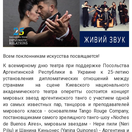
Всем поклонникам искусства посвящается!
К всемирному дню театра при поддержке Посольства
Аргентинской Республики в Украине к 25-летию
установления дипломатических отношений между
странами на сцене Киевского национального
академического театра оперетты состоится концерт
мировых звезд аргентинского танго с участием одной
из самых известных пар, танцоров и преподавателей
мирового класса - основателям Tango Rouge Company,
постановщиками самого зрелищного танго-шоу «Noches
de Buenos Aires», мировым звездам - ​​Нери пили (Neri
Piliu) и Шанина Киньонес (Yanina Quinones) - Аргентина и