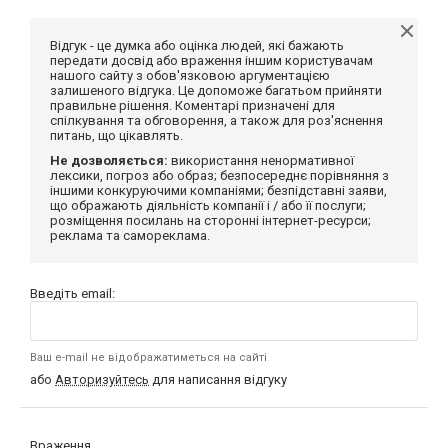
Відгук - це думка або оцінка людей, які бажають
передати досвід або враження іншим користувачам
нашого сайту з обов'язковою аргументацією
залишеного відгука. Це допоможе багатьом прийняти
правильне рішення. Коментарі призначені для
спілкування та обговорення, а також для роз'яснення
питань, що цікавлять.
Не дозволяється:
використання ненормативної
лексики, погроз або образ; безпосереднє порівняння з
іншими конкуруючими компаніями; безпідставні заяви,
що ображають діяльність компанії і / або її послуги;
розміщення посилань на сторонні інтернет-ресурси;
реклама та самореклама.
Введіть email:
Ваш e-mail не відображатиметься на сайті
або
Авторизуйтесь
для написання відгуку
Враження