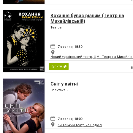
Кохання буває різним (Театр на
Михайлівській)
Театры
7 серпня, 18:30
Новий український театр, ЦМ - Театр на Михайлів
Купити
Сніг у квітні
Спектакль
7 серпня, 18:00
Київський театр на Подолі