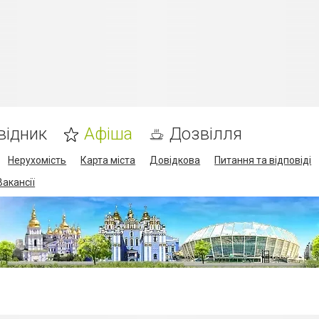
відник
Афіша
Дозвілля
Нерухомість
Карта міста
Довідкова
Питання та відповіді
Вакансії