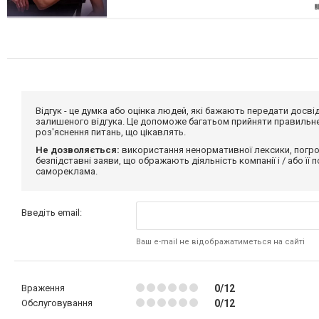
Відгук - це думка або оцінка людей, які бажають передати дос
залишеного відгука. Це допоможе багатьом прийняти правильне 
роз'яснення питань, що цікавлять.
Не дозволяється:
використання ненормативної лексики, погро
безпідставні заяви, що ображають діяльність компанії і / або її
самореклама.
Введіть email:
Ваш e-mail не відображатиметься на сайті
Враження
0/12
Обслуговування
0/12