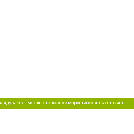
Цей сайт використовує «cookies». Також веб-сайт використовує інтернет-сервіс для збору технічних даних стосовно відвідувачів з метою отримання маркетингової та статистичної інформації. Умови обробки даних відвідувачів сайту див.