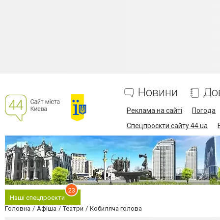
Новини
До
Реклама на сайті
Погода
Спецпроєкти сайту 44.ua
23
Наші спецпроєкти
Головна
Афіша
Театри
Кобиляча голова