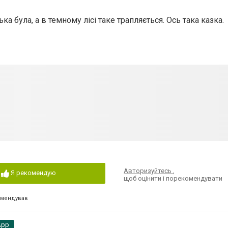
ька була,
а в темному лісі таке трапляється. О
сь така казка.
Авторизуйтесь
,
Я рекомендую
щоб оцінити і порекомендувати
омендував
App