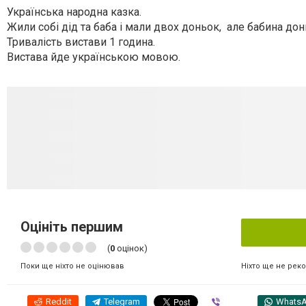
Українська народна казка.
Жили собі дід та баба і мали двох доньок,
але бабина дон
Тривалість вистави 1 година.
Вистава йде українською мовою.
Оцініть першим
(
0
оцінок)
Ніхто ще не рек
Поки ще ніхто не оцінював
Reddit
Telegram
Viber
Whats