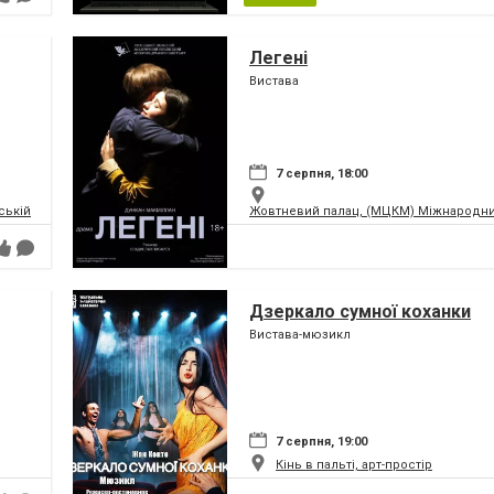
Легені
Вистава
7 серпня, 18:00
ській та Театр Сонечко
Жовтневий палац, (МЦКМ) Міжнародний
Дзеркало сумної коханки
Вистава-мюзикл
7 серпня, 19:00
Кінь в пальті, арт-простір