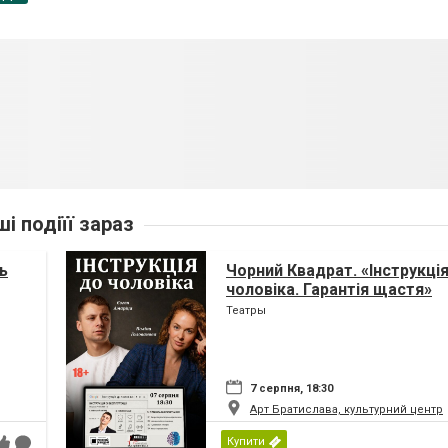
ші подіїї зараз
ь
Чорний Квадрат. «Інструкці
чоловіка. Гарантія щастя»
Театры
7 серпня, 18:30
Арт Братислава, культурний центр
Купити