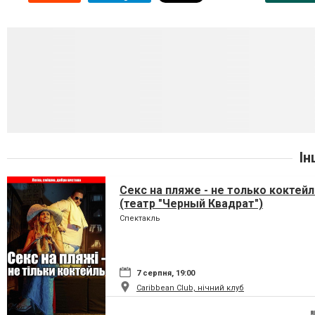
Ін
Секс на пляже - не только коктейл
(театр "Черный Квадрат")
Спектакль
7 серпня, 19:00
Caribbean Club, нічний клуб