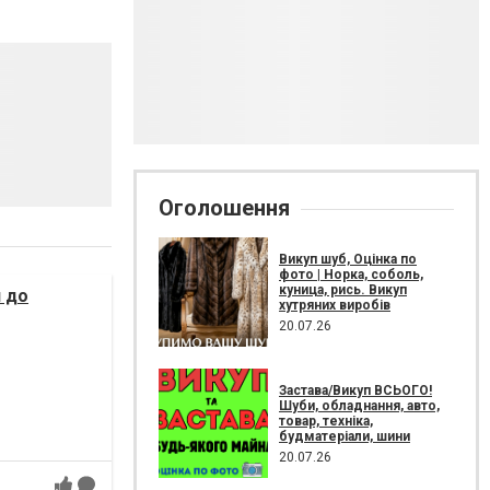
Оголошення
Викуп шуб, Оцінка по
фото | Норка, соболь,
куница, рись. Викуп
я до
хутряних виробів
20.07.26
Застава/Викуп ВСЬОГО!
Шуби, обладнання, авто,
товар, техніка,
будматеріали, шини
20.07.26