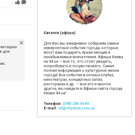
Євгенія (афіша)
Для Вас мы ежедневно собираем самые
ментацією
невероятные события города, которые
ж для
могут вам подарить яркие эмоции и
незабываемые впечатления. Афиша Киева
на 44.ua — все то, что стоит увидеть,
ми;
попробовать и почувствовать. Самая
полная информация о культурной жизни
города! Все события в ночных клубах,
кинотеатрах, концертных залах,
ресторанах и др. — все это и многое
другое, вы найдете в Афише сайта города
Киева 44.ua!
Телефон:
(098) 286 94 85
E-mail:
ed@citysites.com.ua