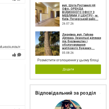
вул. Шота Руставелі 44
Офіс, ОРЕНДА
ВІДМІННОГО ОФІСУ З
МЕБЛЯМИ У ЦЕНТРІ! - м.
Київ, Печерський райо...
26.07.26
Дернівка, вул. Гайова
Ділянка, Земельні ділянки
під будівництво і
обслуговування
 центр культури і мистецтв Федерації профспілок України
житлового будинку,...
05.08.26
Розмістити оголошення у цьому блоці
Додати
Відповідальний за розділ