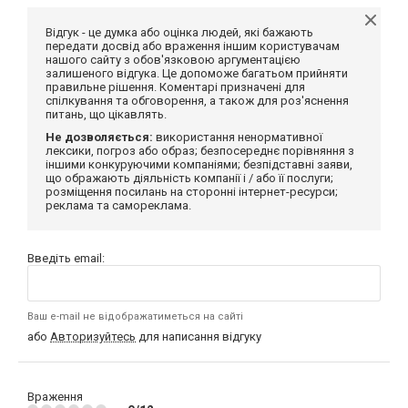
Відгук - це думка або оцінка людей, які бажають
передати досвід або враження іншим користувачам
нашого сайту з обов'язковою аргументацією
залишеного відгука. Це допоможе багатьом прийняти
правильне рішення. Коментарі призначені для
спілкування та обговорення, а також для роз'яснення
питань, що цікавлять.
Не дозволяється:
використання ненормативної
лексики, погроз або образ; безпосереднє порівняння з
іншими конкуруючими компаніями; безпідставні заяви,
що ображають діяльність компанії і / або її послуги;
розміщення посилань на сторонні інтернет-ресурси;
реклама та самореклама.
Введіть email:
Ваш e-mail не відображатиметься на сайті
або
Авторизуйтесь
для написання відгуку
Враження