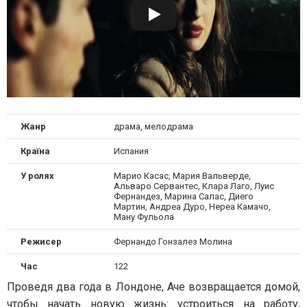
Жанр
драма, мелодрама
Країна
Испания
У ролях
Марио Касас, Мария Вальверде,
Альваро Сервантес, Клара Лаго, Луис
Фернандез, Марина Салас, Диего
Мартин, Андреа Дуро, Нереа Камачо,
Ману Фульола
Режисер
Фернандо Гонзалез Молина
Час
122
Проведя два года в Лондоне, Аче возвращается домой,
чтобы начать новую жизнь: устроиться на работу,