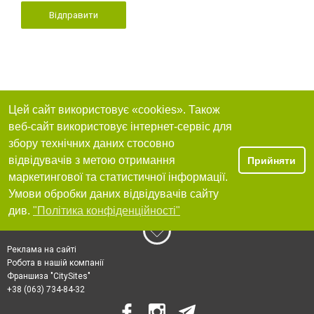
Відправити
Цей сайт використовує «cookies». Також
веб-сайт використовує інтернет-сервіс для
збору технічних даних стосовно
відвідувачів з метою отримання
Прийняти
маркетингової та статистичної інформації.
Умови обробки даних відвідувачів сайту
див.
"Політика конфіденційності"
Реклама на сайті
Робота в нашій компанії
Франшиза "CitySites"
+38 (063) 734-84-32