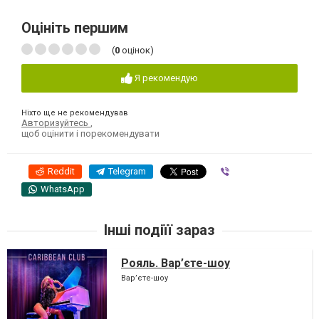
Оцініть першим
(
0
оцінок)
Я рекомендую
Ніхто ще не рекомендував
Авторизуйтесь
,
щоб оцінити і порекомендувати
Reddit
Telegram
Viber
WhatsApp
Інші подіїї зараз
Рояль. Вар’єте-шоу
Вар’єте-шоу