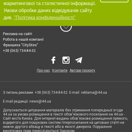
маркетингової та статистичної інформації.
Умови обробки даних відвідувачів сайту
див.
"Політика конфіденційності"
Реклама на сайті
Робота в нашій компанії
Франшиза "CitySites"
+38 (063) 734-84-32
Про нас
Контакти
Автори проєкту
З питань реклами: +38 (063) 734-84-32. E-mail:
reklama@44.ua
E-mail редакції:
news@44.ua
Допускається цитування матеріалів без отримання попередньої згоди
44.ua за умови розміщення в тексті обов'язкового посилання на 44.ua -
Сайт міста Києва. Для інтернет-видань обов'язкове розміщення прямого,
відкритого для пошукових систем гіперпосилання на цитовані статті не
нижче другого абзацу в тексті або в якості джерела. Порушення
виняткових прав переслідується Законом.