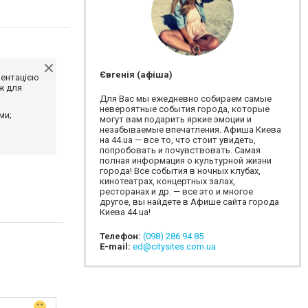
Євгенія (афіша)
ментацією
ж для
Для Вас мы ежедневно собираем самые
невероятные события города, которые
ми;
могут вам подарить яркие эмоции и
незабываемые впечатления. Афиша Киева
на 44.ua — все то, что стоит увидеть,
попробовать и почувствовать. Самая
полная информация о культурной жизни
города! Все события в ночных клубах,
кинотеатрах, концертных залах,
ресторанах и др. — все это и многое
другое, вы найдете в Афише сайта города
Киева 44.ua!
Телефон:
(098) 286 94 85
E-mail:
ed@citysites.com.ua