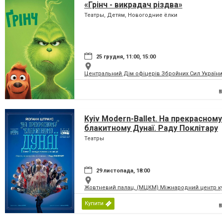
«Грінч - викрадач різдва»
Театры, Детям, Новогодние ёлки
25 грудня, 11:00, 15:00
Центральний Дім офіцерів Збройних Сил України
Kyiv Modern-Ballet. На прекрасному
блакитному Дунаї. Раду Поклітару
Театры
29 листопада, 18:00
Жовтневий палац, (МЦКМ) Міжнародний центр кул
Купити