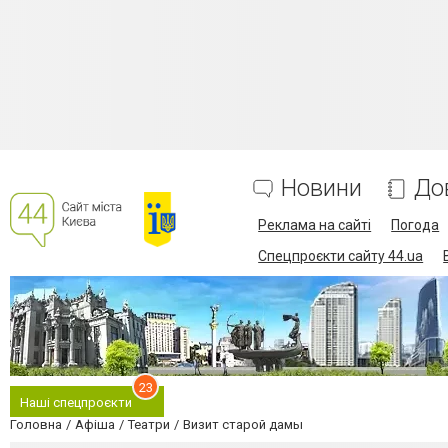
Новини
До
Реклама на сайті
Погода
Спецпроєкти сайту 44.ua
23
Наші спецпроєкти
Головна
Афіша
Театри
Визит старой дамы