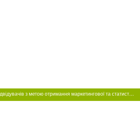
Цей сайт використовує «cookies». Також веб-сайт використовує інтернет-сервіс для збору технічних даних стосовно відвідувачів з метою отримання маркетингової та статистичної інформації. Умови обробки даних відвідувачів сайту див.