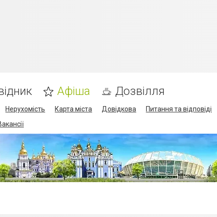
відник
Афіша
Дозвілля
Нерухомість
Карта міста
Довідкова
Питання та відповіді
Вакансії