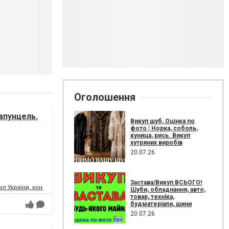
Оголошення
апунцель.
Викуп шуб, Оцінка по
фото | Норка, соболь,
куница, рись. Викуп
хутряних виробів
20.07.26
Застава/Викуп ВСЬОГО!
л України, концертний зал
Шуби, обладнання, авто,
товар, техніка,
будматеріали, шини
20.07.26