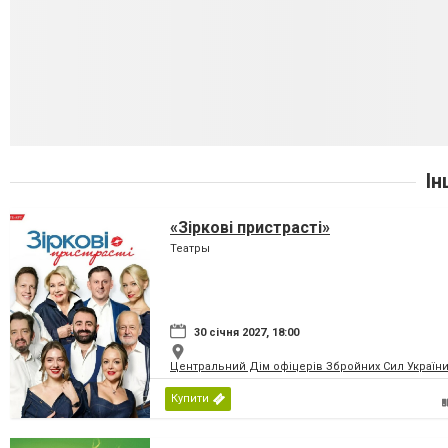
Ін
«Зіркові пристрасті»
Театры
30 січня 2027, 18:00
Центральний Дім офіцерів Збройних Сил України
Купити