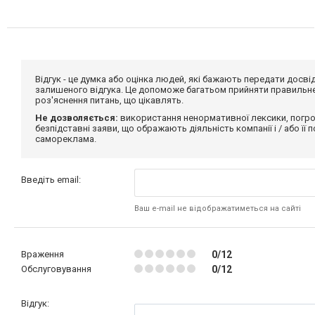
Відгук - це думка або оцінка людей, які бажають передати дос
залишеного відгука. Це допоможе багатьом прийняти правильне 
роз'яснення питань, що цікавлять.
Не дозволяється:
використання ненормативної лексики, погро
безпідставні заяви, що ображають діяльність компанії і / або її
самореклама.
Введіть email:
Ваш e-mail не відображатиметься на сайті
Враження
0/12
Обслуговування
0/12
Відгук: