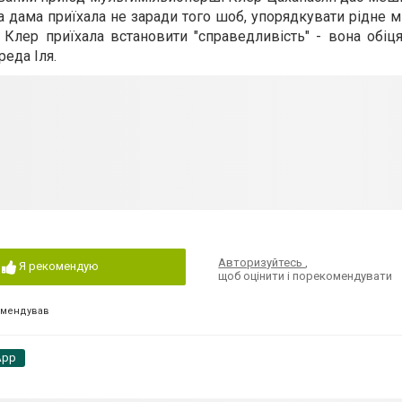
а дама приїхала не заради того шоб, упорядкувати рідне мі
лер приїхала встановити "справедливість" - вона обіця
реда Іля.
Авторизуйтесь
,
Я рекомендую
щоб оцінити і порекомендувати
омендував
App