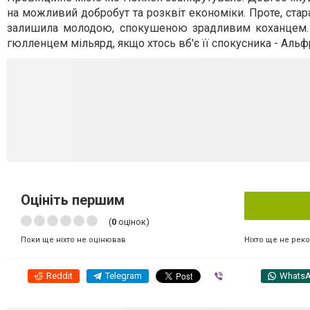
на можливий добробут та розквіт економіки. Проте, стар
залишила молодою, спокушеною зрадливим коханцем. К
гюлленцем мільярд, якщо хтось вб'є її спокусника - Альф
Оцініть першим
(
0
оцінок)
Ніхто ще не рек
Поки ще ніхто не оцінював
Reddit
Telegram
Viber
Whats