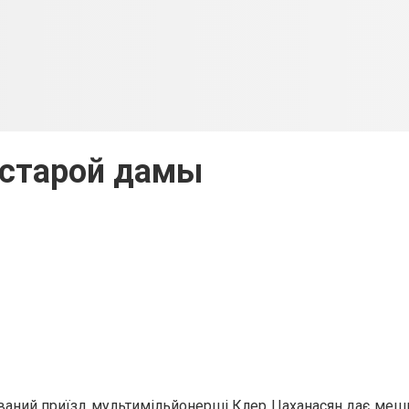
 старой дамы
уваний приїзд мультимільйонерші Клер Цаханасян дає ме