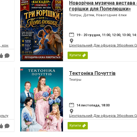
Новорічна музична вистава 
горішки для Попелюшки»
Театры, Детям, Новогодние ёлки
19 - 20 грудня, 11:00, 12:00, 13:00, 14
, концертний зал
Центральний Дім офіцерів Збройних Си
Купити
Тектоніка Почуттів
Театры
14 листопада, 18:00
ьтури і мистецтв Федерації профспілок України
Центральний Дім офіцерів Збройних Си
Купити