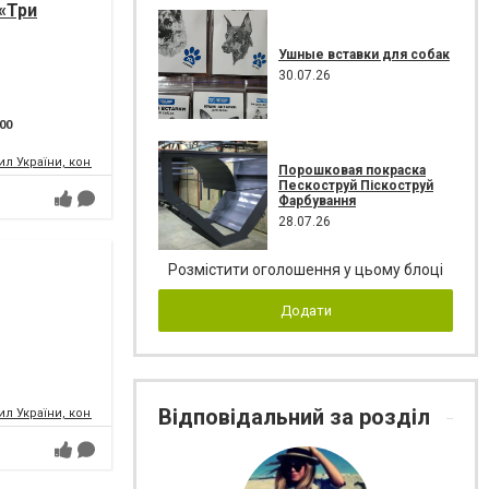
«Три
Ушные вставки для собак
30.07.26
:00
л України, концертний зал
Порошковая покраска
Пескоструй Піскоструй
Фарбування
28.07.26
Розмістити оголошення у цьому блоці
Додати
Відповідальний за розділ
л України, концертний зал