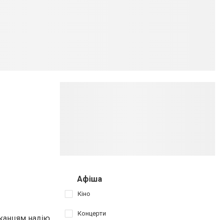
Афіша
Кіно
Концерти
шканцям надію