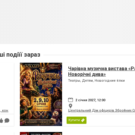
ші подіїї зараз
Чарівна музична вистава «Р
Новорічні дива»
Театры, Детям, Новогодние ёлки
2 січня 2027, 12:00
, концертний зал
Центральний Дім офіцерів Збройних Си
Купити