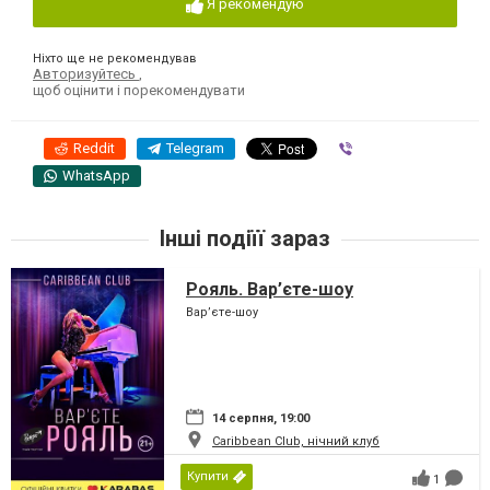
Я рекомендую
Ніхто ще не рекомендував
Авторизуйтесь
,
щоб оцінити і порекомендувати
Reddit
Telegram
Viber
WhatsApp
Інші подіїї зараз
Рояль. Вар’єте-шоу
Вар’єте-шоу
14 серпня, 19:00
Caribbean Club, нічний клуб
Купити
1