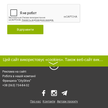
Відправити
Цей сайт використовує «cookies». Також веб-сайт використовує інтернет-сервіс для збору технічних даних стосовно відвідувачів з метою отримання маркетингової та статистичної інформації. Умови обробки даних відвідувачів сайту див.
〉
Реклама на сайті
Робота в нашій компанії
Франшиза "CitySites"
+38 (063) 734-84-32
Про нас
Контакти
Автори проєкту