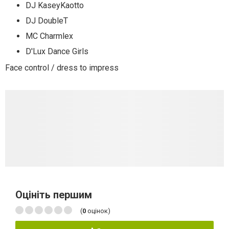
DJ KaseyKaotto
DJ DoubleT
MC Charmlex
D'Lux Dance Girls
Face control / dress to impress
Оцініть першим
(
0
оцінок)