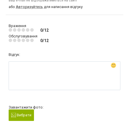
Ваш e-mail не відображатиметься на сайті
або
Авторизуйтесь
для написання відгуку
Враження
0/12
Обслуговування
0/12
Відгук:
Завантажити фото:
Вибрати