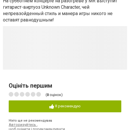
На субботнем концерте на разогреве у MR выступит
гитарист-виртуоз Unknown Character, чей
непревзойденный стиль и манера игры никого не
оставят равнодушным!
Оцініть першим
(
0
оцінок)
Я рекомендую
Ніхто ще не рекомендував
Авторизуйтесь
,
щоб оцінити і порекомендувати