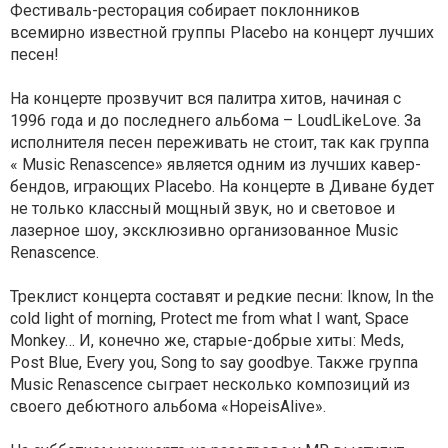
Фестиваль-ресторация собирает поклонников
всемирно известной группы Placebo на концерт лучших
песен!
На концерте прозвучит вся палитра хитов, начиная с
1996 года и до последнего альбома – LoudLikeLove. За
исполнителя песен переживать не стоит, так как группа
« Music Renascence» является одним из лучших кавер-
бендов, играющих Placebo. На концерте в Диване будет
не только классный мощный звук, но и световое и
лазерное шоу, эксклюзивно организованное Music
Renascence.
Треклист концерта составят и редкие песни: Iknow, In the
cold light of morning, Protect me from what I want, Space
Monkey… И, конечно же, старые-добрые хиты: Meds,
Post Blue, Every you, Song to say goodbye. Также группа
Music Renascence сыграет несколько композиций из
своего дебютного альбома «HopeisAlive».