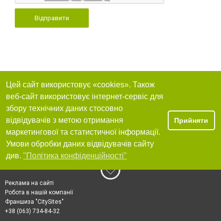
Відправити
Цей сайт використовує «cookies». Також
веб-сайт використовує інтернет-сервіс для
збору технічних даних стосовно
відвідувачів з метою отримання
Прийняти
маркетингової та статистичної інформації.
Умови обробки даних відвідувачів сайту
див.
"Політика конфіденційності"
Реклама на сайті
Робота в нашій компанії
Франшиза "CitySites"
+38 (063) 734-84-32