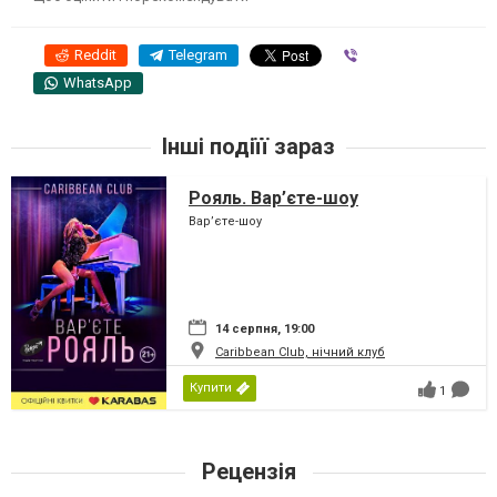
Reddit
Telegram
Viber
WhatsApp
Інші подіїї зараз
Рояль. Вар’єте-шоу
Вар’єте-шоу
14 серпня, 19:00
Caribbean Club, нічний клуб
Купити
1
Рецензія