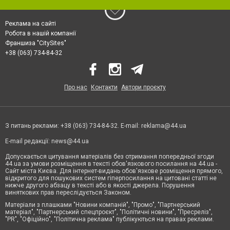
Реклама на сайті
Робота в нашій компанії
Франшиза "CitySites"
+38 (063) 734-84-32
Про нас
Контакти
Автори проєкту
З питань реклами: +38 (063) 734-84-32. E-mail:
reklama@44.ua
E-mail редакції:
news@44.ua
Допускається цитування матеріалів без отримання попередньої згоди
44.ua за умови розміщення в тексті обов'язкового посилання на 44.ua -
Сайт міста Києва. Для інтернет-видань обов'язкове розміщення прямого,
відкритого для пошукових систем гіперпосилання на цитовані статті не
нижче другого абзацу в тексті або в якості джерела. Порушення
виняткових прав переслідується Законом.
Матеріали з плашками "Новини компаній", "Промо", "Партнерський
матеріал", "Партнерський спецпроєкт", "Політичні новини", "Пресреліз",
"PR", "Офіційно", "Політична реклама" публікуються на правах реклами.