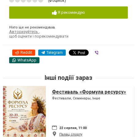
(
0
оцінок)
Я рекомендую
Ніхто ще не рекомендував
Авторизуйтесь
,
щоб оцінити і порекомендувати
Reddit
Telegram
Viber
WhatsApp
Інші подіїї зараз
Фестиваль «Формула ресурсу»
Фестивали, Семинары, Інше
22 серпня, 11:00
Палац спорту