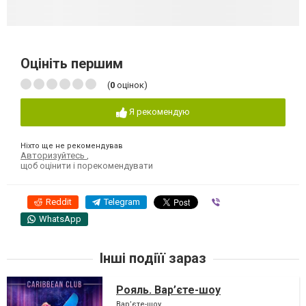
Оцініть першим
(
0
оцінок)
Я рекомендую
Ніхто ще не рекомендував
Авторизуйтесь
,
щоб оцінити і порекомендувати
Reddit
Telegram
Viber
WhatsApp
Інші подіїї зараз
Рояль. Вар’єте-шоу
Вар’єте-шоу