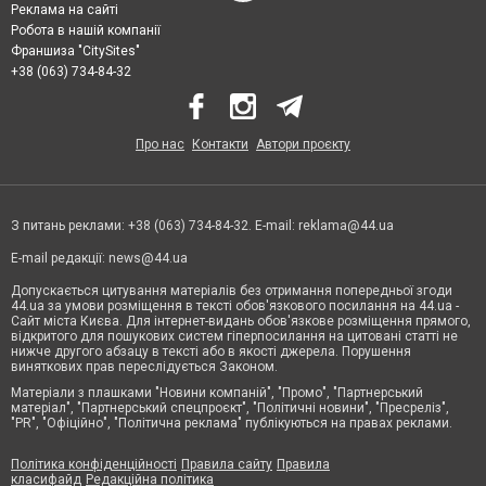
Реклама на сайті
Робота в нашій компанії
Франшиза "CitySites"
+38 (063) 734-84-32
Про нас
Контакти
Автори проєкту
З питань реклами: +38 (063) 734-84-32. E-mail:
reklama@44.ua
E-mail редакції:
news@44.ua
Допускається цитування матеріалів без отримання попередньої згоди
44.ua за умови розміщення в тексті обов'язкового посилання на 44.ua -
Сайт міста Києва. Для інтернет-видань обов'язкове розміщення прямого,
відкритого для пошукових систем гіперпосилання на цитовані статті не
нижче другого абзацу в тексті або в якості джерела. Порушення
виняткових прав переслідується Законом.
Матеріали з плашками "Новини компаній", "Промо", "Партнерський
матеріал", "Партнерський спецпроєкт", "Політичні новини", "Пресреліз",
"PR", "Офіційно", "Політична реклама" публікуються на правах реклами.
Політика конфіденційності
Правила сайту
Правила
класифайд
Редакційна політика