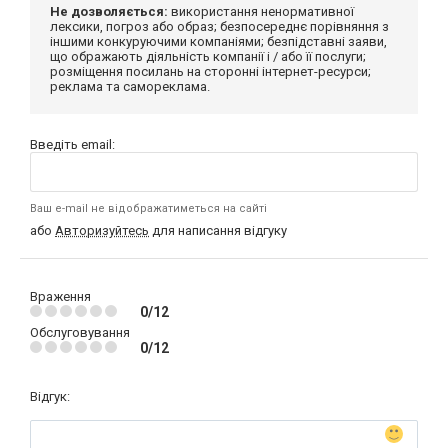
Не дозволяється:
використання ненормативної
лексики, погроз або образ; безпосереднє порівняння з
іншими конкуруючими компаніями; безпідставні заяви,
що ображають діяльність компанії і / або її послуги;
розміщення посилань на сторонні інтернет-ресурси;
реклама та самореклама.
Введіть email:
Ваш e-mail не відображатиметься на сайті
або
Авторизуйтесь
для написання відгуку
Враження
0/12
Обслуговування
0/12
Відгук: