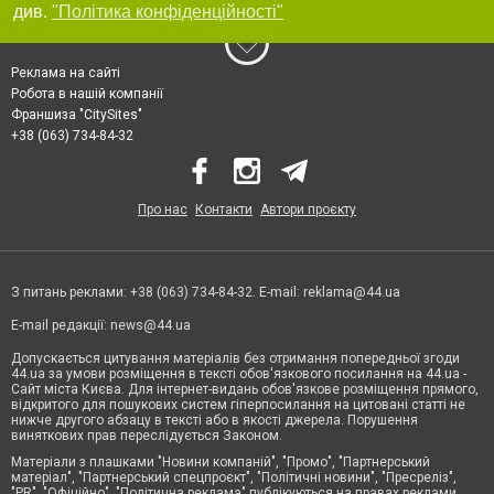
див.
"Політика конфіденційності"
Реклама на сайті
Робота в нашій компанії
Франшиза "CitySites"
+38 (063) 734-84-32
Про нас
Контакти
Автори проєкту
З питань реклами: +38 (063) 734-84-32. E-mail:
reklama@44.ua
E-mail редакції:
news@44.ua
Допускається цитування матеріалів без отримання попередньої згоди
44.ua за умови розміщення в тексті обов'язкового посилання на 44.ua -
Сайт міста Києва. Для інтернет-видань обов'язкове розміщення прямого,
відкритого для пошукових систем гіперпосилання на цитовані статті не
нижче другого абзацу в тексті або в якості джерела. Порушення
виняткових прав переслідується Законом.
Матеріали з плашками "Новини компаній", "Промо", "Партнерський
матеріал", "Партнерський спецпроєкт", "Політичні новини", "Пресреліз",
"PR", "Офіційно", "Політична реклама" публікуються на правах реклами.