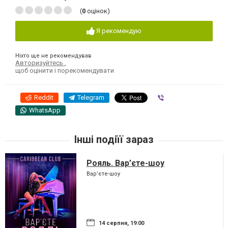
(
0
оцінок)
Я рекомендую
Ніхто ще не рекомендував
Авторизуйтесь
,
щоб оцінити і порекомендувати
Reddit
Telegram
Viber
WhatsApp
Інші подіїї зараз
Рояль. Вар’єте-шоу
Вар’єте-шоу
14 серпня, 19:00