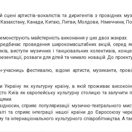
 сцені артистів-вокалістів та диригентів з провідних муз
зії, Казахстану, Канади, Китаю, Литви, Молдови, Німеччини, По
емонструють майстерність виконання у цих двох жанрах.
редбачає проведення широкомасштабних акцій, серед як
ків, виступи музичних і танцювальних колективів, конц
резентації, розваги для дітей та чимало новацій. До проек
учасниць фестивалю, відомі артисти, музиканти, провід
 Україну як культурну країну, в якій проживає високоін
істо Київ як європейську культурну столицю та залучити 
тцями.
ідносин, сприяє популяризації музично-театрального мис
іті та сприяє інтеграції нашої країни до Євросоюзу чер
му та інтернаціонального культурного співробітництва. А т