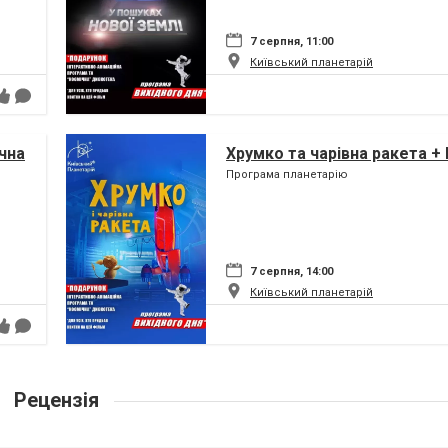
7 серпня, 11:00
Київський планетарій
чна
Хрумко та чарівна ракета +
Програма планетарію
7 серпня, 14:00
Київський планетарій
Рецензія