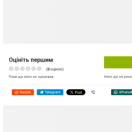
Оцініть першим
(
0
оцінок)
Ніхто ще не рек
Поки ще ніхто не оцінював
Reddit
Telegram
Viber
Whats