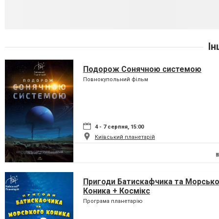
Ін
Подорож Сонячною системою
Повнокупольний фільм
4 - 7 серпня, 15:00
Київський планетарій
Пригоди Батискафчика та Морськ
Коника + Космікс
Програма планетарію