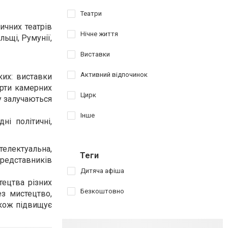
Театри
ичних театрів
Нічне життя
льщі, Румунії,
Виставки
Активний відпочинок
их: виставки
ерти камерних
Цирк
ту залучаються
Інше
ні політичні,
телектуальна,
Теги
представників
Дитяча афіша
тецтва різних
Безкоштовно
ез мистецтво,
акож підвищує