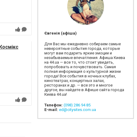
Євгенія (афіша)
Для Вас мы ежедневно собираем самые
 Космікс
невероятные события города, которые
могут вам подарить яркие эмоции и
незабываемые впечатления. Афиша Киева
на 44.ua — все то, что стоит увидеть,
попробовать и почувствовать. Самая
полная информация о культурной жизни
города! Все события в ночных клубах,
кинотеатрах, концертных залах,
ресторанах и др. — все это и многое
другое, вы найдете в Афише сайта города
Киева 44.ua!
Телефон:
(098) 286 94 85
E-mail:
ed@citysites.com.ua