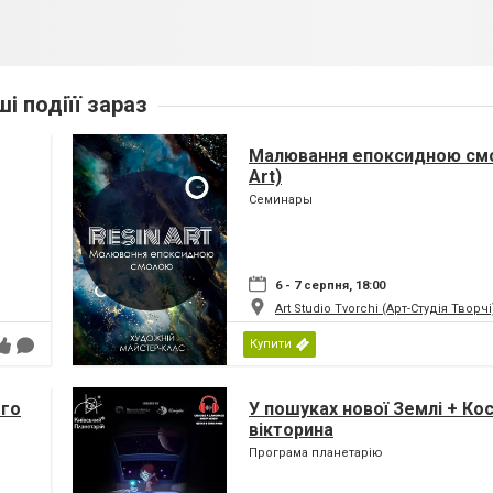
ші подіїї зараз
Малювання епоксидною смо
Art)
Семинары
6 - 7 серпня, 18:00
Art Studio Tvorchi (Арт-Студія Творчі
Купити
ого
У пошуках нової Землі + Ко
вікторина
Програма планетарію