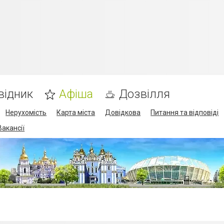
відник
Афіша
Дозвілля
Нерухомість
Карта міста
Довідкова
Питання та відповіді
Вакансії