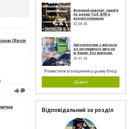
Военный адвокат: защита
по делам ТЦК, ВЛК и
военнослужащих
02.08.26
лою (Resin
Автоелектрик з виїздом
до несправного авто,по
м.Киеву, без вихідних.
25.07.26
Розмістити оголошення у цьому блоці
)
Додати
смічна
Відповідальний за розділ