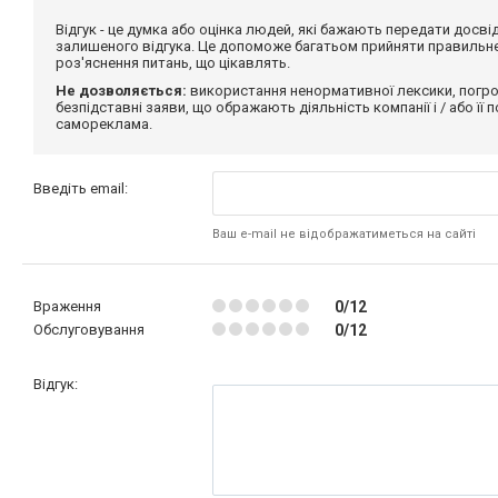
Відгук - це думка або оцінка людей, які бажають передати дос
залишеного відгука. Це допоможе багатьом прийняти правильне 
роз'яснення питань, що цікавлять.
Не дозволяється:
використання ненормативної лексики, погро
безпідставні заяви, що ображають діяльність компанії і / або її
самореклама.
Введіть email:
Ваш e-mail не відображатиметься на сайті
Враження
0/12
Обслуговування
0/12
Відгук: