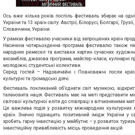
Ось вже кілька років поспіль фестиваль збирає на одній
України та 13 країн світу: Австрії, Білорусі, Болгарії, Гру
Словаччини, України.
У рамках фестивалю учасники від запрошених країн прод
Насичена чотирьохденна програма фестивалю також пе
народних ремесел та виставки картин сучасних художни
ансамблів, джазова програма, майстер-класи, кулінарні п
молодіжні, студентські колективи.
Серед гостей – Надзвичайні і Повноважні посли країн-
культурні та громадські діячі.
Фестиваль покликаний об’єднати світ музикою, відкрити
талановита нація. Фестиваль має на меті представити м
світової культурної еліти до співпраці з вітчизняними ми
Це важлива подія у розвитку міжнародних культурних в
країн. Значно підвищить позитивний імідж України у св
зробить гарну інвестицію у майбутнє – у розвиток туриз
інвестиційну привабливість місць проведення акцій.