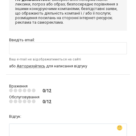
лексики, погроз або образ; безпосереднє порівняння з
іншими конкуруючими компаніями; безпідставні заяви,
що ображають діяльність компанії і / або її послуги;
розміщення посилань на сторонні інтернет-ресурси;
реклама та самореклама.
Введіть email:
Ваш e-mail не відображатиметься на сайті
або
Авторизуйтесь
для написання відгуку
Враження
0/12
Обслуговування
0/12
Відгук: