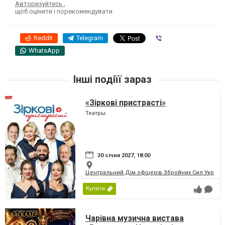
Авторизуйтесь
,
щоб оцінити і порекомендувати
Reddit
Telegram
Viber
WhatsApp
Інші подіїї зараз
«Зіркові пристрасті»
Театры
30 січня 2027, 18:00
Центральний Дім офіцерів Збройних Сил України
Купити
Чарівна музична вистава