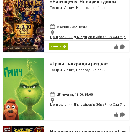
«Рапунцель. Новорічні дива»
Театры, Детям, Новогодние ёлки
2 січня 2027, 12:00
Центральний Дім офіцерів Збройних Сил України
Купити
«Грінч - викрадач різдва»
Театры, Детям, Новогодние ёлки
25 грудня, 11:00, 15:00
Центральний Дім офіцерів Збройних Сил України
Новорічна музична вистава «Три