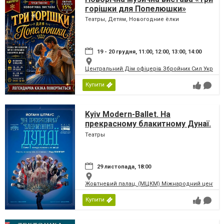
горішки для Попелюшки»
Театры, Детям, Новогодние ёлки
19 - 20 грудня, 11:00, 12:00, 13:00, 14:00
Центральний Дім офіцерів Збройних Сил України
Купити
Kyiv Modern-Ballet. На
прекрасному блакитному Дунаї.
Раду Поклітару
Театры
29 листопада, 18:00
Жовтневий палац, (МЦКМ) Міжнародний центр кул
Купити