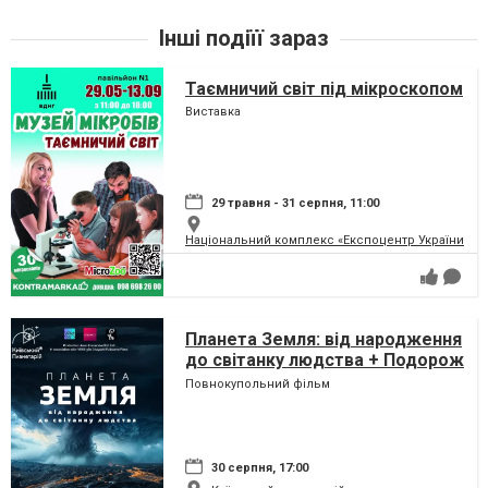
Інші подіїї зараз
Таємничий світ під мікроскопом
Виставка
29 травня - 31 серпня, 11:00
Національний комплекс «Експоцентр України» (
Планета Земля: від народження
до світанку людства + Подорож
сузір'ями (класична програма)
Повнокупольний фільм
30 серпня, 17:00