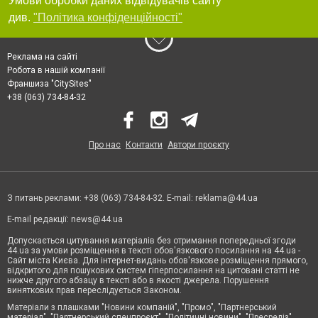
Умови обробки даних відвідувачів сайту
див.
"Політика конфіденційності"
Реклама на сайті
Робота в нашій компанії
Франшиза "CitySites"
+38 (063) 734-84-32
Про нас
Контакти
Автори проєкту
З питань реклами: +38 (063) 734-84-32. E-mail:
reklama@44.ua
E-mail редакції:
news@44.ua
Допускається цитування матеріалів без отримання попередньої згоди
44.ua за умови розміщення в тексті обов'язкового посилання на 44.ua -
Сайт міста Києва. Для інтернет-видань обов'язкове розміщення прямого,
відкритого для пошукових систем гіперпосилання на цитовані статті не
нижче другого абзацу в тексті або в якості джерела. Порушення
виняткових прав переслідується Законом.
Матеріали з плашками "Новини компаній", "Промо", "Партнерський
матеріал", "Партнерський спецпроєкт", "Політичні новини", "Пресреліз",