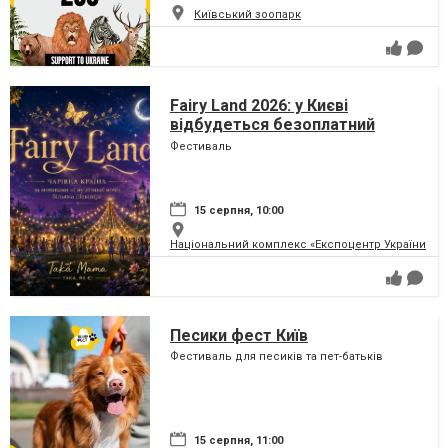
Київський зоопарк
Fairy Land 2026: у Києві
відбудеться безоплатний
сімейний фестиваль, який
Фестиваль
перетворить парк на ВДНГ на
чарівну країну
15 серпня, 10:00
Національний комплекс «Експоцентр України» (
Песики фест Київ
Фестиваль для песиків та пет-батьків
15 серпня, 11:00