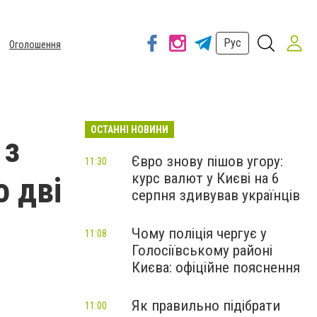
Рус
Оголошення
ОСТАННІ НОВИНИ
 з
Євро знову пішов угору:
11:30
курс валют у Києві на 6
о дві
серпня здивував українців
Чому поліція чергує у
11:08
Голосіївському районі
Києва: офіційне пояснення
Як правильно підібрати
11:00