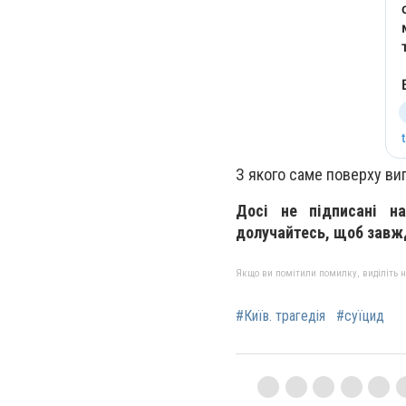
З якого саме поверху вип
Досі не підписані н
долучайтесь, щоб завжди
Якщо ви помітили помилку, виділіть нео
#Київ. трагедія
#суїцид