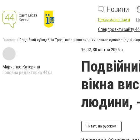
Новини
Реклама на сайті
П
Спецпроєкти сайту 44
Головна
Подвійний суїцид? На Троєщині з вікна висотки випало одночасно дві люд
16:02, 30 квітня 2024 р.
Подвійни
Марченко Катерина
Головна редакторка 44.ua
вікна ви
людини, 
Читать на русском