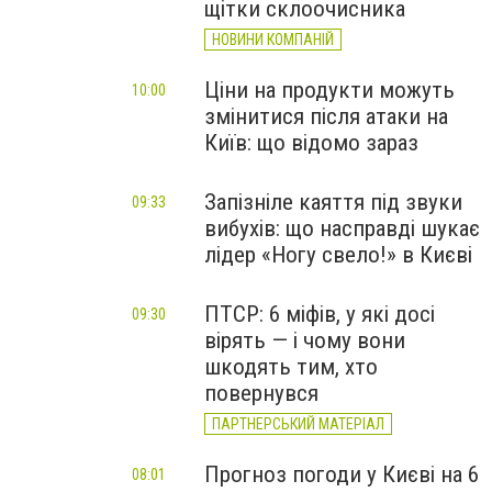
щітки склоочисника
НОВИНИ КОМПАНІЙ
Ціни на продукти можуть
10:00
змінитися після атаки на
Київ: що відомо зараз
Запізніле каяття під звуки
09:33
вибухів: що насправді шукає
лідер «Ногу свело!» в Києві
ПТСР: 6 міфів, у які досі
09:30
вірять — і чому вони
шкодять тим, хто
повернувся
ПАРТНЕРСЬКИЙ МАТЕРІАЛ
Прогноз погоди у Києві на 6
08:01