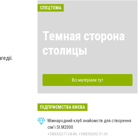
СПЕЦТЕМА
Темная сторона
столицы
гедії.
Всі матеріали тут
ПІДПРИЄМСТВА КИЄВА
Міжнародний клуб знайомств для створення
сім'ї St.М2000
+380(63)277-28-84, +380(95)052-31-36