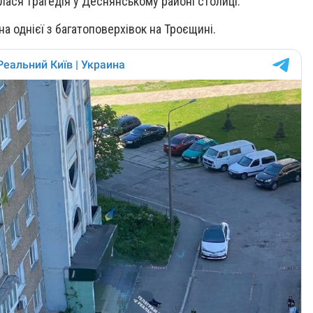
талася трагедія у Деснянському районі столиці.
а однієї з багатоповерхівок на Троєщині.