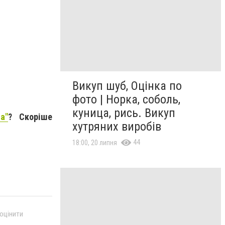
Викуп шуб, Оцінка по
фото | Норка, соболь,
куница, рись. Викуп
a"
? Скоріше
хутряних виробів
44
18:00, 20 липня
 оцінити