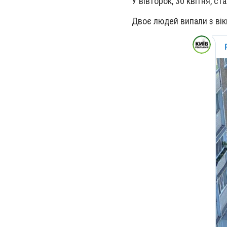
У вівторок, 30 квітня, с
Двоє людей випали з вікн