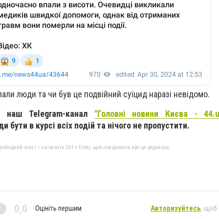
али люди та чи був це подвійний суїцид наразі невідомо.
а наш Telegram-канал
"Головні новини Києва - 44.u
 бути в курсі всіх подій та нічого не пропустити.
бхідний текст і натисніть Ctrl + Enter, щоб повідомити про це редакцію
0,0
Оцініть першим
Авторизуйтесь
, щоб