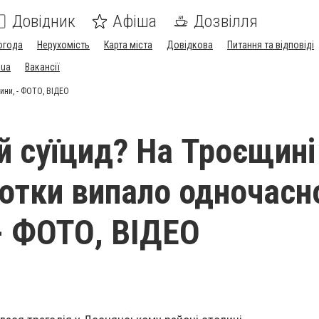
Довідник
Афіша
Дозвілля
огода
Нерухомість
Карта міста
Довідкова
Питання та відповіді
.ua
Вакансії
ини, - ФОТО, ВІДЕО
й суїцид? На Троєщині
сотки випало одночасн
- ФОТО, ВІДЕО