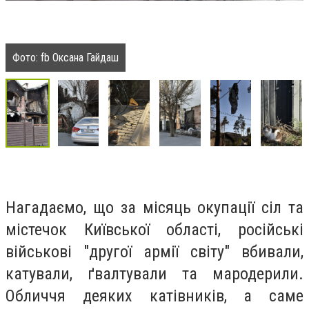
Фото: fb Оксана Гайдаш
Нагадаємо, що за місяць окупації сіл та
містечок Київської області, російські
військові "другої армії світу" вбивали,
катували, ґвалтували та мародерили.
Обличчя деяких катівників, а саме