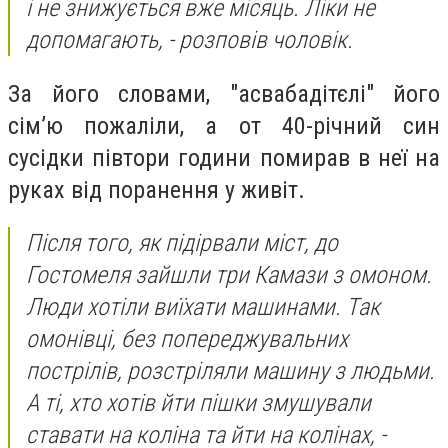
і не знижується вже місяць. Ліки не
допомагають, - розповів чоловік.
За його словами, "асвабадітєлі" його
сім’ю пожаліли, а от 40-річний син
сусідки півтори години помирав в неї на
руках від поранення у живіт.
Після того, як підірвали міст, до
Гостомеля зайшли три Камази з омоном.
Люди хотіли виїхати машинами. Так
омонівці, без попереджувальних
пострілів, розстріляли машину з людьми.
А ті, хто хотів йти пішки змушували
ставати на коліна та йти на колінах, -