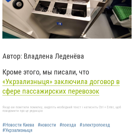
Автор: Владлена Леденёва
Кроме этого, мы писали, что
«Укрзализныця» заключила договор в
сфере пассажирских перевозок
Якщо ви помітили помилку, виділіть необхідний текст і натисніть Ctrl + Enter, щоб
повідомити про це редакцію
#Новости Киева
#новости
#поезда
#электропоезд
#Укрзализныця