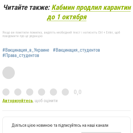
Читайте также:
Кабмин продлил карантин
до 1 октября
Якщо ви помітили помилку, виділіть необхідний текст і натисніть Ctrl + Enter, щоб
повідомити про це редакцію
#Вакцинация_в_Украине
#Вакцинация_студентов
#Права_студентов
0,0
Авторизуйтесь
, щоб оцінити
Діліться цією новиною та підписуйтесь на наші канали