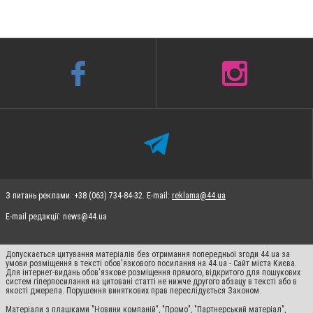
З питань реклами: +38 (063) 734-84-32. E-mail:
reklama@44.ua
E-mail редакції:
news@44.ua
Допускається цитування матеріалів без отримання попередньої згоди 44.ua за
умови розміщення в тексті обов'язкового посилання на 44.ua - Сайт міста Києва.
Для інтернет-видань обов'язкове розміщення прямого, відкритого для пошукових
систем гіперпосилання на цитовані статті не нижче другого абзацу в тексті або в
якості джерела. Порушення виняткових прав переслідується Законом.
Матеріали з плашками "Новини компаній", "Промо", "Партнерський матеріал",