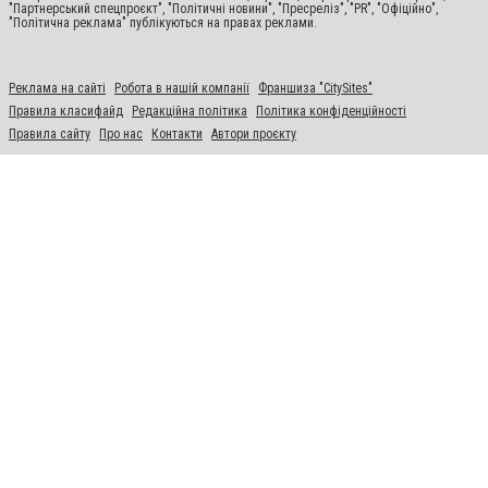
"Партнерський спецпроєкт", "Політичні новини", "Пресреліз", "PR", "Офіційно",
"Політична реклама" публікуються на правах реклами.
Реклама на сайті
Робота в нашій компанії
Франшиза "CitySites"
Правила класифайд
Редакційна політика
Політика конфіденційності
Правила сайту
Про нас
Контакти
Автори проєкту