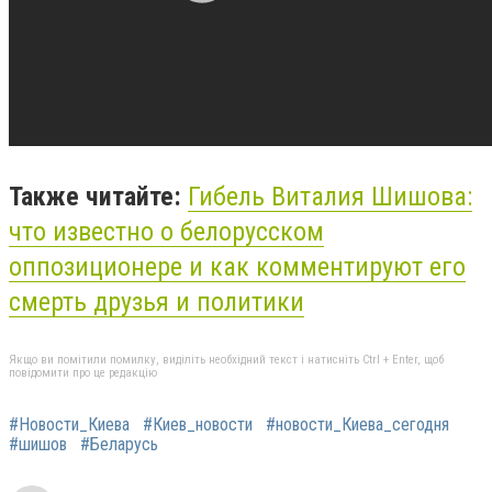
Также читайте:
Гибель Виталия Шишова:
что известно о белорусском
оппозиционере и как комментируют его
смерть друзья и политики
Якщо ви помітили помилку, виділіть необхідний текст і натисніть Ctrl + Enter, щоб
повідомити про це редакцію
#Новости_Киева
#Киев_новости
#новости_Киева_сегодня
#шишов
#Беларусь