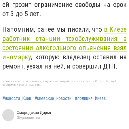
ей грозит ограничение свободы на срок
от 3 до 5 лет.
Напомним, ранее мы писали, что
в Киеве
работник станции техобслуживания в
состоянии алкогольного опьянения взял
иномарку
, которую владелец оставил на
ремонт, уехал на ней, и совершил ДТП.
Якщо ви помітили помилку, виділіть необхідний текст і натисніть Ctrl + Enter, щоб
повідомити про це редакцію
#новости_Киев
#киевские_новости
#полиция_Киева
Смородская Дарья
Журналистка