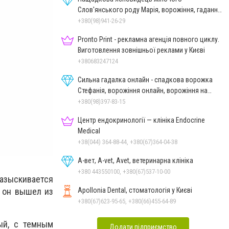
Слов'янського роду Марія, ворожіння, гадання
онлайн, ворожіння Таро
+380(98)941-26-29
Pronto Print - рекламна агенція повного циклу.
Виготовлення зовнішньої реклами у Києві
+380683247124
Сильна гадалка онлайн - спадкова ворожка
Стефанія, ворожіння онлайн, ворожіння на
картах Таро
+380(98)397-83-15
Центр ендокринології — клініка Endocrine
Medical
+38(044) 364-88-44, +380(67)364-04-38
А-вет, A-vet, Avet, ветеринарна клініка
+380 443550100, +380(67)537-10-00
азыскивается
Apollonia Dental, стоматологія у Києві
1 он вышел из
+380(67)623-95-65, +380(66)455-64-89
ый, с темным
Додати підприємство