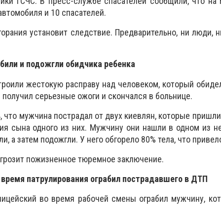
ики ГСЧС. В пресс-службе спасателей сообщили, что на
автомобиля и 10 спасателей.
горания установит следствие. Предварительно, ни люди, 
збили и подожгли обидчика ребенка
троили жестокую расправу над человеком, который обиде
 получил серьезные ожоги и скончался в больнице.
, что мужчина пострадал от двух киевлян, которые пришли
ия сына одного из них. Мужчину они нашли в одном из 
ли, а затем подожгли. У него обгорело 80% тела, что привел
грозит пожизненное тюремное заключение.
о время патрулирования ограбил пострадавшего в ДТП
лицейский во время рабочей смены ограбил мужчину, ко