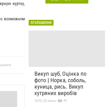
ерную куртку,
 о возможном
ОГОЛОШЕННЯ
 оцінити
Викуп шуб, Оцінка по
фото | Норка, соболь,
куница, рись. Викуп
хутряних виробів
44
18:00, 20 липня