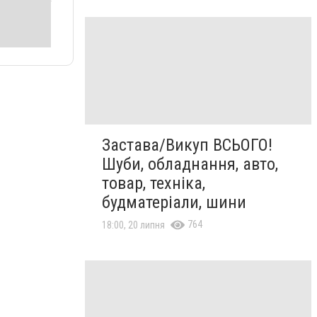
Застава/Викуп ВСЬОГО!
Шуби, обладнання, авто,
товар, техніка,
будматеріали, шини
764
18:00, 20 липня