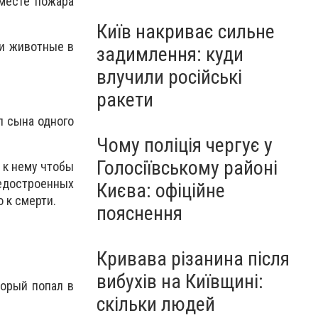
 месте пожара
Київ накриває сильне
ни животные в
задимлення: куди
влучили російські
ракети
л сына одного
Чому поліція чергує у
Голосіївському районі
 к нему чтобы
недостроенных
Києва: офіційне
о к смерти.
пояснення
Кривава різанина після
вибухів на Київщині:
торый попал в
скільки людей