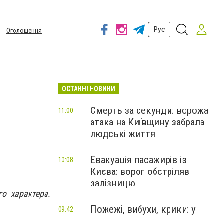
Рус
Оголошення
ОСТАННІ НОВИНИ
Смерть за секунди: ворожа
11:00
атака на Київщину забрала
людські життя
Евакуація пасажирів із
10:08
Києва: ворог обстріляв
залізницю
о характера.
Пожежі, вибухи, крики: у
09:42