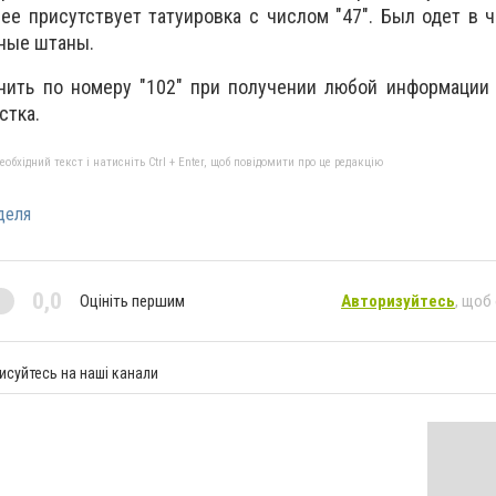
ее присутствует татуировка с числом "47". Был одет в ч
ные штаны.
нить по номеру "102" при получении любой информации
стка.
бхідний текст і натисніть Ctrl + Enter, щоб повідомити про це редакцію
деля
0,0
Оцініть першим
Авторизуйтесь
, щоб
исуйтесь на наші канали