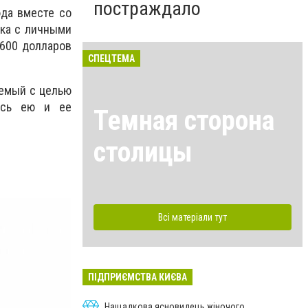
постраждало
да вместе со
мка с личными
 600 долларов
СПЕЦТЕМА
аемый с целью
шись ею и ее
Темная сторона
столицы
Всі матеріали тут
ПІДПРИЄМСТВА КИЄВА
Нащадкова ясновидець жіночого