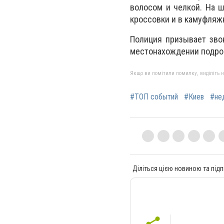
волосом и челкой. На ш
кроссовки и в камуфляж
Полиция призывает зво
местонахождении подро
Якщо ви помітили помилку, виділіть нео
#ТОП событий
#Киев
#не
Діліться цією новиною та підп