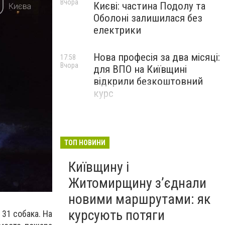
Вчора
Києві: частина Подолу та
Оболоні залишилася без
електрики
Нова професія за два місяці:
17:58
Вчора
для ВПО на Київщині
відкрили безкоштовний
курс
ТОП НОВИНИ
Київщину і
Житомирщину з’єднали
новими маршрутами: як
курсують потяги
31 собака. На