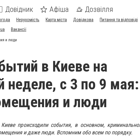
Довідник
Афіша
Дозвілля
огода
Нерухомість
Карта міста
Довідкова
Питання та відповіді
.ua
Вакансії
ния и люди
бытий в Киеве на
 неделе, с 3 по 9 мая:
омещения и люди
Киеве происходили события, в основном, криминальног
помещения и даже люди. Вспомним обо всем по порядку.