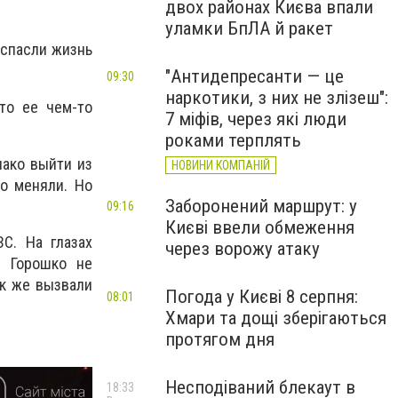
двох районах Києва впали
уламки БпЛА й ракет
 спасли жизнь
"Антидепресанти — це
09:30
наркотики, з них не злізеш":
то ее чем-то
7 міфів, через які люди
роками терплять
нако выйти из
НОВИНИ КОМПАНІЙ
о меняли. Но
Заборонений маршрут: у
09:16
Києві ввели обмеження
С. На глазах
через ворожу атаку
й Горошко не
ак же вызвали
Погода у Києві 8 серпня:
08:01
Хмари та дощі зберігаються
протягом дня
Несподіваний блекаут в
18:33