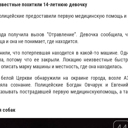
известные похитили 14-летнюю девочку
полицейские предоставили первую медицинскую помощь и
ода получила вызов “Отравление”. Девочка сообщила, ч
а и она не понимает, где находится.
или, что потерпевшая находится в какой-то машине. Од
ла, потому что ее закрыли. Локацию неизвестные быстр
описать марку машины и местность, где она находилась.
белой Церкви обнаружили на окраине города, возле АЗ
ряла сознание. Полицейские Богдан Овчарук и Евгени
оказывать пострадавшей первую медицинскуюпомощь, а т
я собак