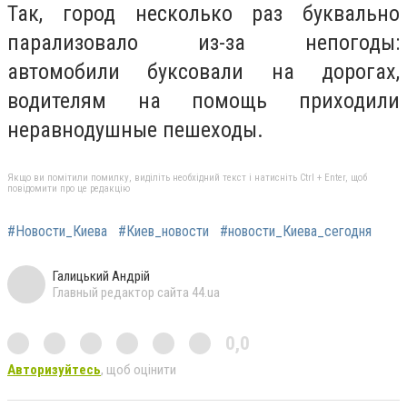
Так, город несколько раз буквально
парализовало из-за непогоды:
автомобили буксовали на дорогах,
водителям на помощь приходили
неравнодушные пешеходы.
Якщо ви помітили помилку, виділіть необхідний текст і натисніть Ctrl + Enter, щоб
повідомити про це редакцію
#Новости_Киева
#Киев_новости
#новости_Киева_сегодня
Галицький Андрій
Главный редактор сайта 44.ua
0,0
Авторизуйтесь
, щоб оцінити