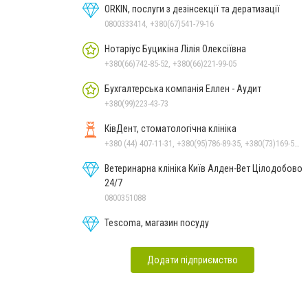
ORKIN, послуги з дезінсекції та дератизації
0800333414, +380(67)541-79-16
Нотаріус Буцикіна Лілія Олексіївна
+380(66)742-85-52, +380(66)221-99-05
Бухгалтерська компанія Еллен - Аудит
+380(99)223-43-73
КівДент, стоматологічна клініка
+380 (44) 407-11-31, +380(95)786-89-35, +380(73)169-54-69
Ветеринарна клініка Київ Алден-Вет Цілодобово
24/7
0800351088
Tescoma, магазин посуду
Додати підприємство