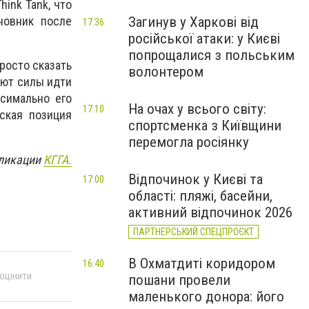
ink Tank, что
Загинув у Харкові від
новник после
17:36
російської атаки: у Києві
попрощалися з польським
росто сказать
волонтером
ают силы идти
симально его
На очах у всього світу:
17:10
ская позиция
спортсменка з Київщини
перемогла росіянку
бликации
КГГА.
Відпочинок у Києві та
17:00
області: пляжі, басейни,
активний відпочинок 2026
ПАРТНЕРСЬКИЙ СПЕЦПРОЄКТ
В Охматдиті коридором
16:40
 оцінити
пошани провели
маленького донора: його