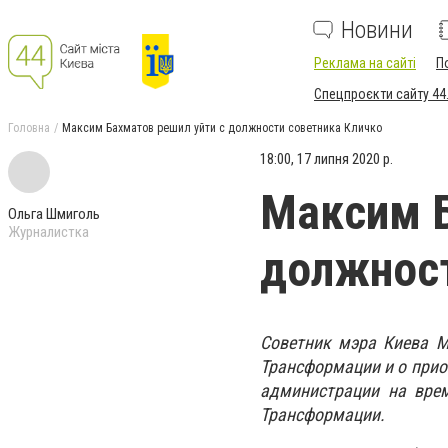
Новини
Реклама на сайті
П
Спецпроєкти сайту 44
Головна
Максим Бахматов решил уйти с должности советника Кличко
18:00, 17 липня 2020 р.
Максим Б
Ольга Шмиголь
Журналистка
должност
Советник мэра Киева М
Трансформации и о прио
администрации на вре
Трансформации.