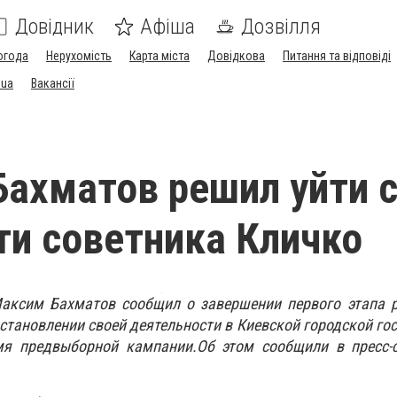
Довідник
Афіша
Дозвілля
огода
Нерухомість
Карта міста
Довідкова
Питання та відповіді
.ua
Вакансії
ахматов решил уйти 
и советника Кличко
аксим Бахматов сообщил о завершении первого этапа 
становлении своей деятельности в Киевской городской го
мя предвыборной кампании.Об этом сообщили в пресс-