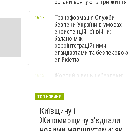
органи врятують три життя
Трансформація Служби
16:17
безпеки України в умовах
екзистенційної війни:
баланс між
євроінтеграційними
стандартами та безпековою
стійкістю
Жовтий рівень небезпеки:
16:15
мешканців Києва та області
попередили про негоду
ТОП НОВИНИ
Київщину і
Житомирщину з’єднали
новими маршрутами: як