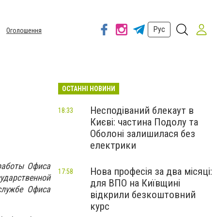
Рус
Оголошення
ОСТАННІ НОВИНИ
с
Несподіваний блекаут в
18:33
Києві: частина Подолу та
Оболоні залишилася без
електрики
работы Офиса
Нова професія за два місяці:
17:58
сударственной
для ВПО на Київщині
службе Офиса
відкрили безкоштовний
курс