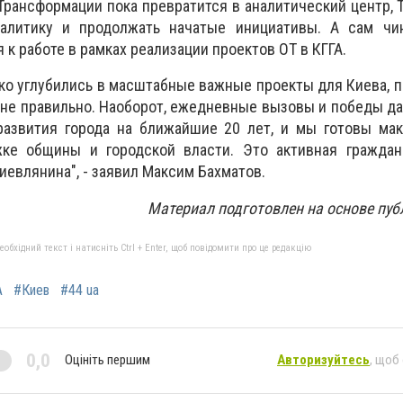
Трансформации пока превратится в аналитический центр, Th
налитику и продолжать начатые инициативы. А сам чи
 к работе в рамках реализации проектов ОТ в КГГА.
ко углубились в масштабные важные проекты для Киева, п
 и не правильно. Наоборот, ежедневные вызовы и победы д
развития города на ближайшие 20 лет, и мы готовы мак
ке общины и городской власти. Это активная граждан
иевлянина", - заявил Максим Бахматов.
Материал подготовлен на основе пу
бхідний текст і натисніть Ctrl + Enter, щоб повідомити про це редакцію
А
#Киев
#44 ua
0,0
Оцініть першим
Авторизуйтесь
, щоб