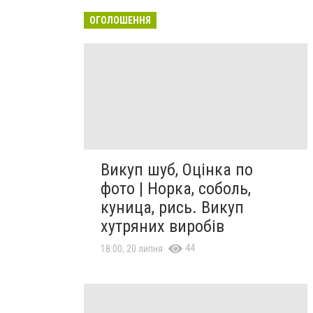
ОГОЛОШЕННЯ
Викуп шуб, Оцінка по
фото | Норка, соболь,
куница, рись. Викуп
хутряних виробів
44
18:00, 20 липня