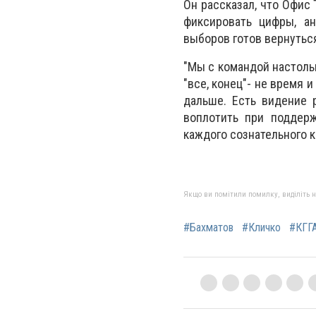
Он рассказал, что Офис 
фиксировать цифры, а
выборов готов вернуться
"Мы с командой настоль
"все, конец"- не время
дальше. Есть видение 
воплотить при поддерж
каждого сознательного к
Якщо ви помітили помилку, виділіть нео
#Бахматов
#Кличко
#КГГ