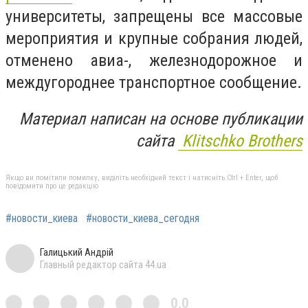
университеты,
запрещены все массовые
мероприятия и крупные собрания людей,
отменено авиа-, железнодорожное и
междугороднее транспортное сообщение.
Материал написан на основе публикации
сайта
Klitschko Brothers
Якщо ви помітили помилку, виділіть необхідний текст і натисніть Ctrl + Enter, щоб
повідомити про це редакцію
#новости_киева
#новости_киева_сегодня
Галицький Андрій
Главный редактор сайта 44.ua
0,0