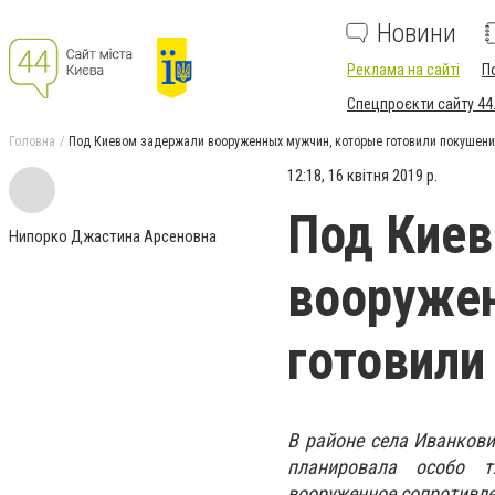
Новини
Реклама на сайті
П
Спецпроєкти сайту 44
Головна
Под Киевом задержали вооруженных мужчин, которые готовили покушени
12:18, 16 квітня 2019 р.
Под Кие
Нипорко Джастина Арсеновна
вооруже
готовили
В районе села Иванкови
планировала особо т
вооруженное сопротивле