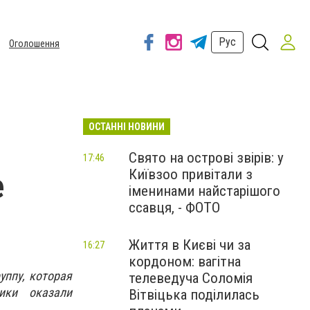
Рус
Оголошення
ОСТАННІ НОВИНИ
Свято на острові звірів: у
17:46
Київзоо привітали з
е
іменинами найстарішого
ссавця, - ФОТО
Життя в Києві чи за
16:27
кордоном: вагітна
уппу, которая
телеведуча Соломія
ики оказали
Вітвіцька поділилась