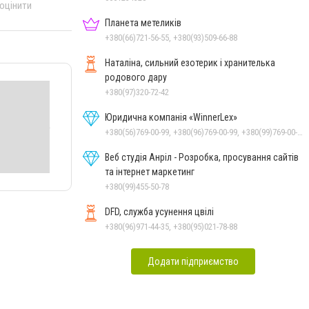
 оцінити
Планета метеликів
+380(66)721-56-55, +380(93)509-66-88
Наталіна, сильний езотерик і хранителька
родового дару
+380(97)320-72-42
Юридична компанія «WinnerLex»
+380(56)769-00-99, +380(96)769-00-99, +380(99)769-00-99, +380(63)769-00-99, +380(44)280-20-04
Веб студія Анріл - Розробка, просування сайтів
та інтернет маркетинг
+380(99)455-50-78
DFD, служба усунення цвілі
+380(96)971-44-35, +380(95)021-78-88
Додати підприємство