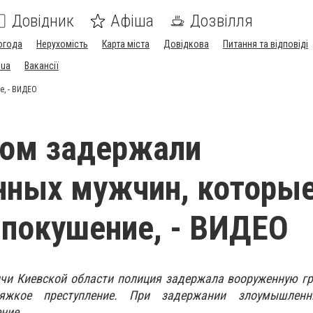
Довідник
Афіша
Дозвілля
огода
Нерухомість
Карта міста
Довідкова
Питання та відповіді
.ua
Вакансії
е, - ВИДЕО
вом задержали
нных мужчин, которы
 покушение, - ВИДЕО
чи Киевской области полиция задержала вооруженную гр
яжкое преступление. При задержании злоумышленн
ние.