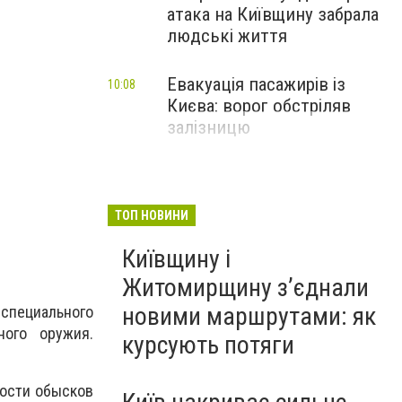
атака на Київщину забрала
людські життя
Евакуація пасажирів із
10:08
Києва: ворог обстріляв
залізницю
ТОП НОВИНИ
Київщину і
Житомирщину з’єднали
новими маршрутами: як
специального
ого оружия.
курсують потяги
ности обысков