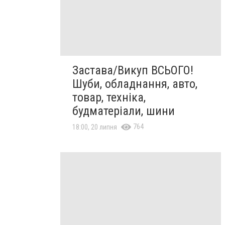
Застава/Викуп ВСЬОГО!
Шуби, обладнання, авто,
товар, техніка,
будматеріали, шини
764
18:00, 20 липня