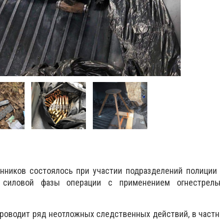
ников состоялось при участии подразделений полиции 
 силовой фазы операции с применением огнестрельн
роводит ряд неотложных следственных действий, в част