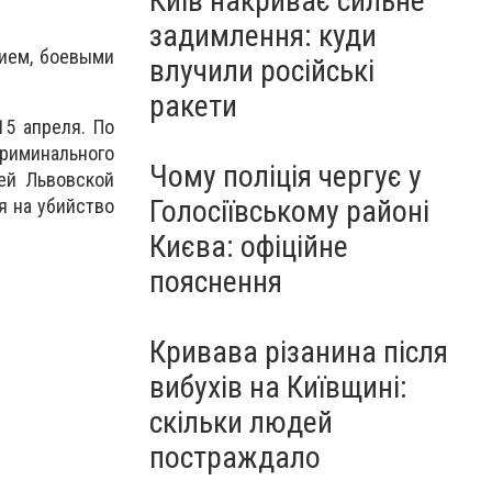
Київ накриває сильне
задимлення: куди
жием, боевыми
влучили російські
ракети
15 апреля. По
риминального
Чому поліція чергує у
ей Львовской
Голосіївському районі
я на убийство
Києва: офіційне
пояснення
Кривава різанина після
вибухів на Київщині:
скільки людей
постраждало