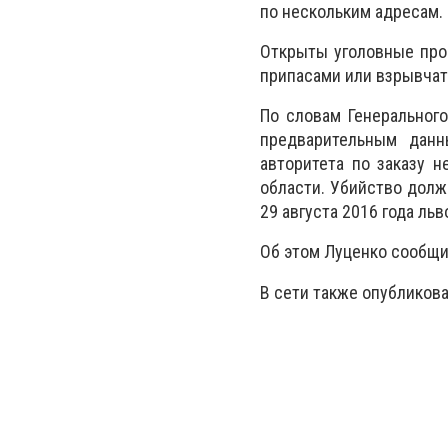
по нескольким адресам.
Открыты уголовные прои
припасами или взрывчат
По словам Генеральног
предварительным данны
авторитета по заказу 
области. Убийство долж
29 августа 2016 года льв
Об этом Луценко сообщи
В сети также опубликов