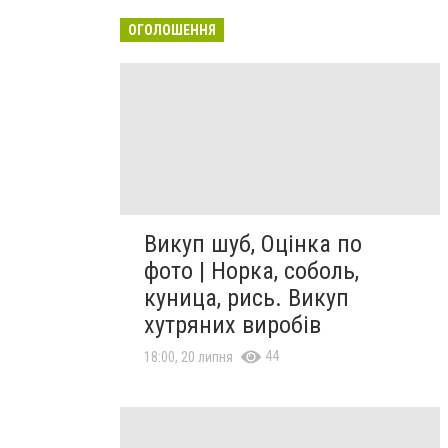
ОГОЛОШЕННЯ
Викуп шуб, Оцінка по
фото | Норка, соболь,
куница, рись. Викуп
хутряних виробів
44
18:00, 20 липня