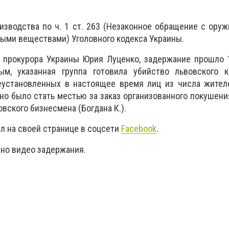
зводства по ч. 1 ст. 263 (Незаконное обращение с ору
ыми веществами) Уголовного кодекса Украины.
о прокурора Украины Юрия Луценко, задержание прошло 
м, указанная группа готовила убийство львовского к
неустановленных в настоящее время лиц из числа жител
но было стать местью за заказ организованного покушени
овского бизнесмена (Богдана К.).
л на своей странице в соцсети
Facebook
.
ано видео задержания.