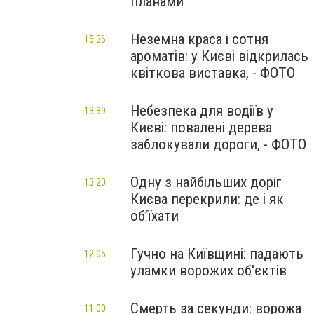
планами
Неземна краса і сотня
15:36
ароматів: у Києві відкрилась
квіткова виставка, - ФОТО
Небезпека для водіїв у
13:39
Києві: повалені дерева
заблокували дороги, - ФОТО
Одну з найбільших доріг
13:20
Києва перекрили: де і як
об’їхати
Гучно на Київщині: падають
12:05
уламки ворожих об'єктів
Смерть за секунди: ворожа
11:00