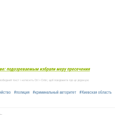
ве: подозреваемым избрали меру пресечения
бхідний текст і натисніть Ctrl + Enter, щоб повідомити про це редакцію
ийство
#полиция
#криминальный авторитет
#Киевская область